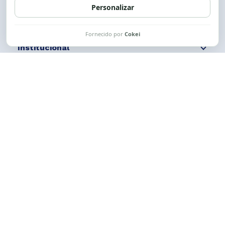
Institucional
Comunicação
Links Úteis
CESE © 2012 - 2026. Todos os direitos reservados.
Esta obra está licenciada com uma Licença
Creative Commons Atribuição-NãoComercial-
CompartilhaIgual 4.0 Internacional.
Desenvolvido por
M2HP