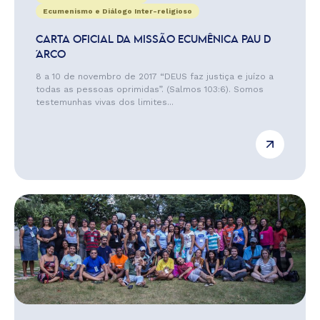
Ecumenismo e Diálogo Inter-religioso
CARTA OFICIAL DA MISSÃO ECUMÊNICA PAU D
´ARCO
8 a 10 de novembro de 2017 “DEUS faz justiça e juízo a
todas as pessoas oprimidas”. (Salmos 103:6). Somos
testemunhas vivas dos limites...