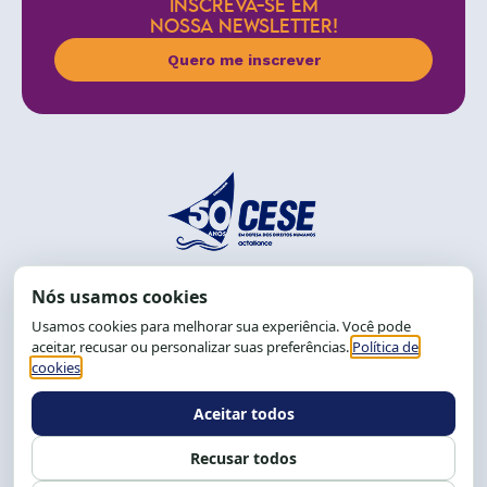
INSCREVA-SE EM
NOSSA NEWSLETTER!
Quero me inscrever
End.: R. da Graça, 150. Graça
CEP: 40.150-055
Salvador-BA, Brasil.
Tel.: (71) 2104-5457, Cel.: (71) 9 9239-2104 ou 2105
E-mail:
cese@cese.org.br
Expediente: 8h às 12h e 13 às 17h.
Siga nossas redes
Fale conosco