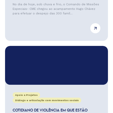
No dia de hoje, sob chuva e frio, o Comando de Missões
Especiais- CME chegou ao acampamento Hugo Chávez
para efetuar o despejo das 300 famíl...
Apoio a Projetos
Diálogo e articulação com movimentos sociais
COTIDIANO DE VIOLÊNCIA EM QUE ESTÃO