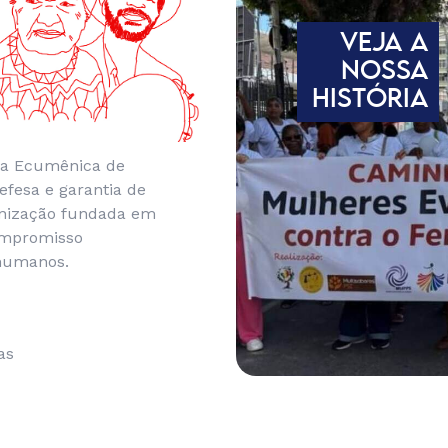
VEJA A
NOSSA
HISTÓRIA
ia Ecumênica de
efesa e garantia de
anização fundada em
ompromisso
 humanos.
as