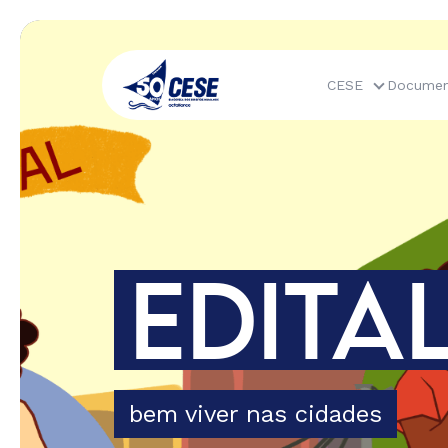
CESE
Documen
TAL
des