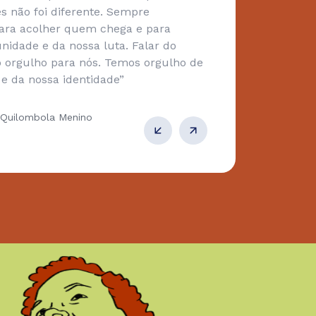
s não foi diferente. Sempre
vang
ara acolher quem chega e para
outr
dade e da nossa luta. Falar do
outr
 orgulho para nós. Temos orgulho de
prio
 e da nossa identidade”
fort
 Quilombola Menino