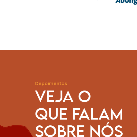
Depoimentos
VEJA O
QUE FALAM
to a celebrar e agradecer! Nestes anos todos, a CESE tem
rceira importantíssima dos movimentos e organizações
SOBRE NÓS
res e pastorais sociais. Em muitos casos, o seu apoio foi e