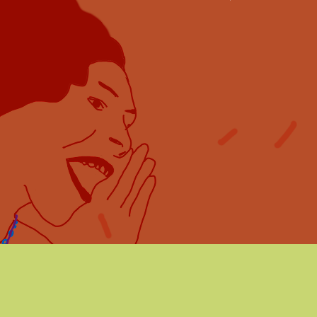
vo para a luta, para a vitória da vida. Faz as exigências nec
s projetos, mas não as burocratiza nem as excede. O espír
rio e acolhedor de seus agentes e funcionários faz a difer
munho de verdadeiro ecumenismo é uma das suas marca
ntes! Parabéns a todos e todas que fazem a CESE! Vida lo
Ruben Siqueira
Comissão Pastoral da Terra (CPT)