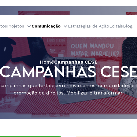
tos
Projetos
Comunicação
Estratégias de Ação
Editais
Blog
Home
Campanhas CESE
CAMPANHAS CES
 campanhas que fortalecem movimentos, comunidades e l
promoção de direitos. Mobilizar é transformar.