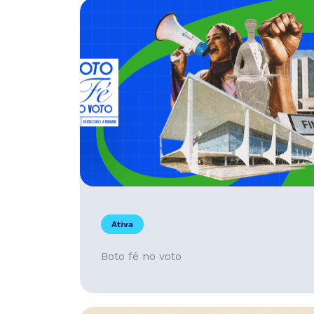
Ativa
Boto fé no voto