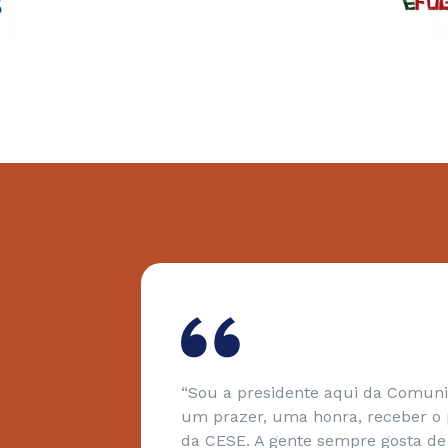
 sido
“Sou a presidente aqui da Comun
um prazer, uma honra, receber o 
 é
da CESE. A gente sempre gosta de