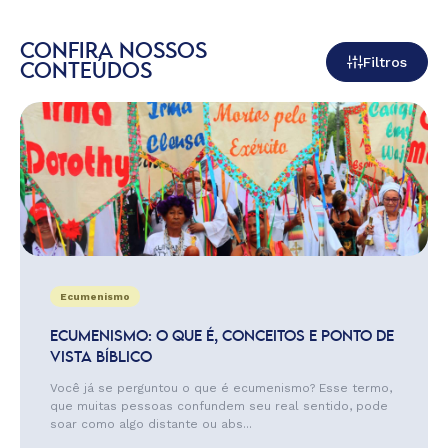
CONFIRA NOSSOS
Filtros
CONTEÚDOS
Ecumenismo
ECUMENISMO: O QUE É, CONCEITOS E PONTO DE
VISTA BÍBLICO
Você já se perguntou o que é ecumenismo? Esse termo,
que muitas pessoas confundem seu real sentido, pode
soar como algo distante ou abs...