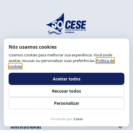
End.: R. da Graça, 150. Graça
CEP: 40.150-055
Salvador-BA, Brasil.
Tel.: (71) 2104-5457, Cel.: (71) 9 9239-2104 ou 2105
E-mail:
cese@cese.org.br
Expediente: 8h às 12h e 13 às 17h.
Siga nossas redes
Fale conosco
Institucional