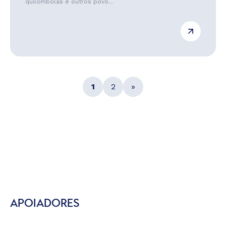
quilombolas e outros povo...
1
2
»
APOIADORES