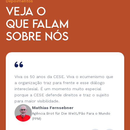
Depoimentos
VEJA O
QUE FALAM
SOBRE NÓS
Viva os 50 anos da CESE. Viva o ecumenismo que
a organização traz para frente e esse diálogo
intereclesial. É um momento muito especial
porque a CESE defende direitos e traz o sujeito
para maior visibilidade.
Mathias Fernsebner
Agência Brot für Die Welt,/Pâo Para o Mundo
(PPM)