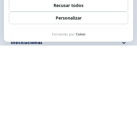
Siga nossas redes
Fale conosco
Institucional
Comunicação
Links Úteis
CESE © 2012 - 2026. Todos os direitos reservados.
Esta obra está licenciada com uma Licença
Creative Commons Atribuição-NãoComercial-
CompartilhaIgual 4.0 Internacional.