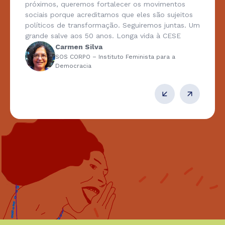
remos fortalecer os movimentos
a nossa organ
 acreditamos que eles são sujeitos
poder atuar c
transformação. Seguiremos juntas. Um
acessar o recu
aos 50 anos. Longa vida à CESE
organização in
reorganizá-la
n Silva
emocionada di
RPO – Instituto Feminista para a
racia
Povo Karipuna 
nosso próprio
diretoria toda
recursos e ace
foi possível p
Luen
Associ
– AMI