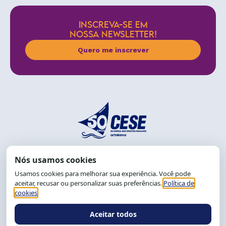
INSCREVA-SE EM
NOSSA NEWSLETTER!
Quero me inscrever
End.: R. da Graça, 150. Graça
CEP: 40.150-055
Salvador-BA, Brasil.
Tel.: (71) 2104-5457, Cel.: (71) 9 9239-2104 ou 2105
E-mail:
cese@cese.org.br
Expediente: 8h às 12h e 13 às 17h.