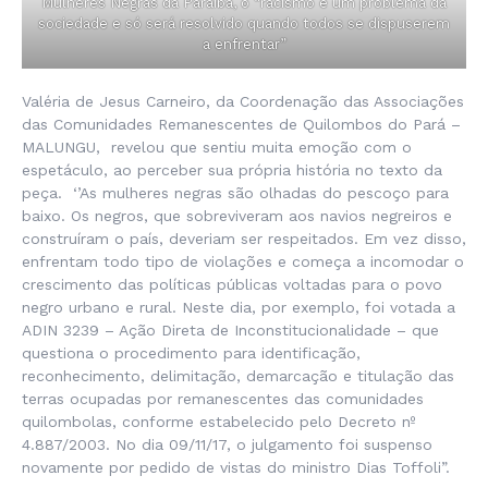
Mulheres Negras da Paraíba, o “racismo é um problema da
sociedade e só será resolvido quando todos se dispuserem
a enfrentar”
Valéria de Jesus Carneiro, da Coordenação das Associações
das Comunidades Remanescentes de Quilombos do Pará –
MALUNGU, revelou que sentiu muita emoção com o
espetáculo, ao perceber sua própria história no texto da
peça. ‘’As mulheres negras são olhadas do pescoço para
baixo. Os negros, que sobreviveram aos navios negreiros e
construíram o país, deveriam ser respeitados. Em vez disso,
enfrentam todo tipo de violações e começa a incomodar o
crescimento das políticas públicas voltadas para o povo
negro urbano e rural. Neste dia, por exemplo, foi votada a
ADIN 3239 – Ação Direta de Inconstitucionalidade – que
questiona o procedimento para identificação,
reconhecimento, delimitação, demarcação e titulação das
terras ocupadas por remanescentes das comunidades
quilombolas, conforme estabelecido pelo Decreto nº
4.887/2003. No dia 09/11/17, o julgamento foi suspenso
novamente por pedido de vistas do ministro Dias Toffoli”.