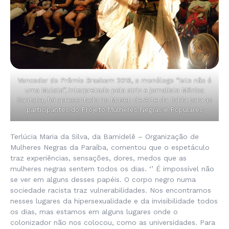
Vencedor do Prêmio Braskem 2016, o monólogo ‘’Isto não é
uma Mulata’’, interpretado pela atriz e jornalista Mônica
Santana, foi apresentado no Museu de Arte da Bahia para as
participantes do Projeto Mulheres Negras e Populares
Terlúcia Maria da Silva, da Bamidelê – Organização de
Mulheres Negras da Paraíba, comentou que o espetáculo
traz experiências, sensações, dores, medos que as
mulheres negras sentem todos os dias. ‘’ É impossível não
se ver em alguns desses papéis. O corpo negro numa
sociedade racista traz vulnerabilidades. Nos encontramos
nesses lugares da hipersexualidade e da invisibilidade todos
os dias, mas estamos em alguns lugares onde o
colonizador não nos colocou, como as universidades. Para