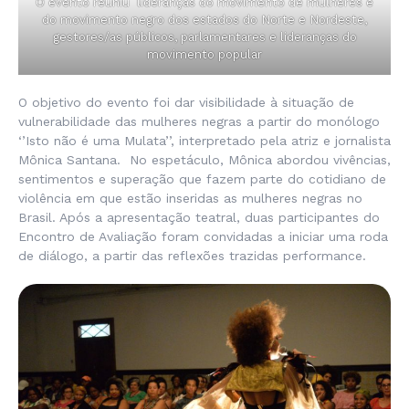
O evento reuniu lideranças do movimento de mulheres e
do movimento negro dos estados do Norte e Nordeste,
gestores/as públicos, parlamentares e lideranças do
movimento popular
O objetivo do evento foi dar visibilidade à situação de
vulnerabilidade das mulheres negras a partir do monólogo
‘’
Isto não é uma Mulata’’,
interpretado pela atriz e jornalista
Mônica Santana. No espetáculo, Mônica abordou vivências,
sentimentos e superação que fazem parte do cotidiano de
violência em que estão inseridas as mulheres negras no
Brasil. Após a apresentação teatral, duas participantes do
Encontro de Avaliação foram convidadas a iniciar uma roda
de diálogo, a partir das reflexões trazidas performance.