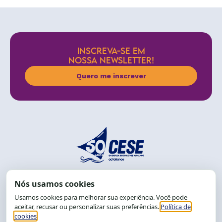
INSCREVA-SE EM
NOSSA NEWSLETTER!
Quero me inscrever
End.: R. da Graça, 150. Graça
CEP: 40.150-055
Salvador-BA, Brasil.
Tel.: (71) 2104-5457, Cel.: (71) 9 9239-2104 ou 2105
E-mail:
cese@cese.org.br