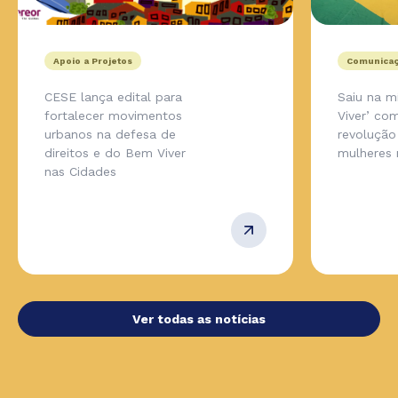
Apoio a Projetos
Comunicaç
CESE lança edital para
Saiu na m
fortalecer movimentos
Viver’ co
urbanos na defesa de
revolução
direitos e do Bem Viver
mulheres 
nas Cidades
Ver todas as notícias