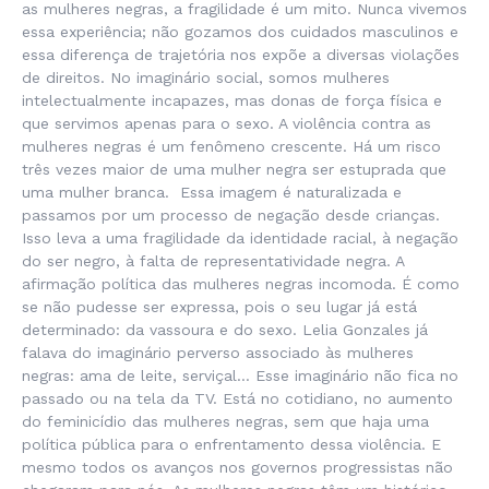
as mulheres negras, a fragilidade é um mito. Nunca vivemos
essa experiência; não gozamos dos cuidados masculinos e
essa diferença de trajetória nos expõe a diversas violações
de direitos. No imaginário social, somos mulheres
intelectualmente incapazes, mas donas de força física e
que servimos apenas para o sexo. A violência contra as
mulheres negras é um fenômeno crescente. Há um risco
três vezes maior de uma mulher negra ser estuprada que
uma mulher branca. Essa imagem é naturalizada e
passamos por um processo de negação desde crianças.
Isso leva a uma fragilidade da identidade racial, à negação
do ser negro, à falta de representatividade negra. A
afirmação política das mulheres negras incomoda. É como
se não pudesse ser expressa, pois o seu lugar já está
determinado: da vassoura e do sexo. Lelia Gonzales já
falava do imaginário perverso associado às mulheres
negras: ama de leite, serviçal… Esse imaginário não fica no
passado ou na tela da TV. Está no cotidiano, no aumento
do feminicídio das mulheres negras, sem que haja uma
política pública para o enfrentamento dessa violência. E
mesmo todos os avanços nos governos progressistas não