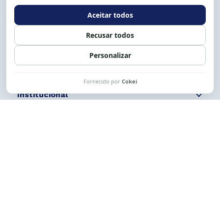
Expediente: 8h às 12h e 13 às 17h.
Siga nossas redes
Fale conosco
Institucional
Comunicação
Links Úteis
CESE © 2012 - 2026. Todos os direitos reservados.
Esta obra está licenciada com uma Licença
Creative Commons Atribuição-NãoComercial-
CompartilhaIgual 4.0 Internacional.