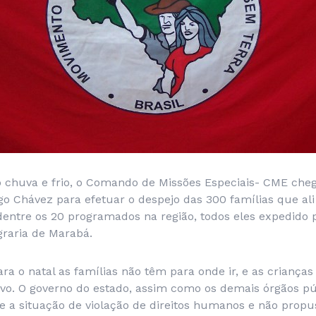
ob chuva e frio, o Comando de Missões Especiais- CME che
Chávez para efetuar o despejo das 300 famílias que al
entre os 20 programados na região, todos eles expedido p
graria de Marabá.
ara o natal as famílias não têm para onde ir, e as criança
ivo. O governo do estado, assim como os demais órgãos pú
e a situação de violação de direitos humanos e não pr