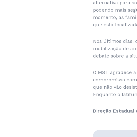
alternativa para s
podendo mais segu
momento, as famí
que está localiza
Nos últimos dias,
mobilização de am
debate sobre a sit
O MST agradece a c
compromisso com as
que não vão desist
Enquanto o latifú
Direção Estadual