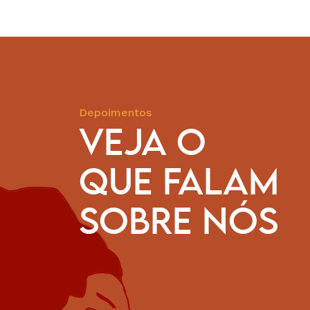
Depoimentos
VEJA O
QUE FALAM
ios anos a CESE vem apoiando iniciativas nas comunidade
bolas do Pará. A organização trouxe o empoderamento p
SOBRE NÓS
acitação e formação para juventude quilombola; tem fort
 o empreendedorismo e agricultura familiar. Com o apo
 os cursos oferecidos na área de incidência política con
ar atividades que visibilizem o protagonismo das mulheres
bolas. Tudo isso é muito importante para a garantia e a 