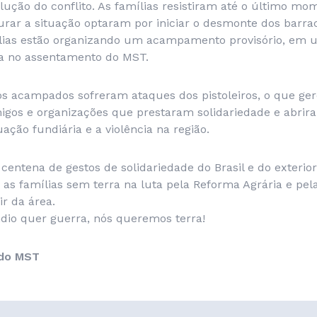
olução do conflito. As famílias resistiram até o último mo
rar a situação optaram por iniciar o desmonte dos barra
lias estão organizando um acampamento provisório, em 
da no assentamento do MST.
 os acampados sofreram ataques dos pistoleiros, o que g
igos e organizações que prestaram solidariedade e abri
uação fundiária e a violência na região.
entena de gestos de solidariedade do Brasil e do exterior
 famílias sem terra na luta pela Reforma Agrária e pela j
ir da área.
ndio quer guerra, nós queremos terra!
 do MST