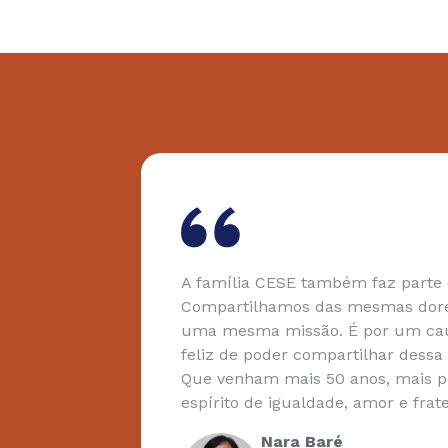
s
A família CESE também faz parte
or meio
Compartilhamos das mesmas dores
alecido
uma mesma missão. É por um cau
io da
feliz de poder compartilhar dess
seguimos
Que venham mais 50 anos, mais 
espírito de igualdade, amor e frat
nossa
Nara Baré