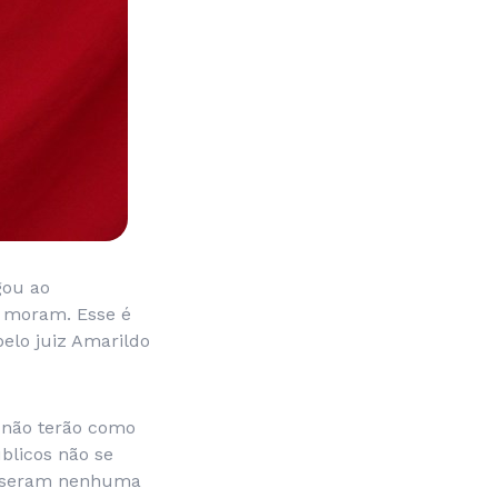
gou ao
i moram. Esse é
elo juiz Amarildo
s não terão como
blicos não se
opuseram nenhuma