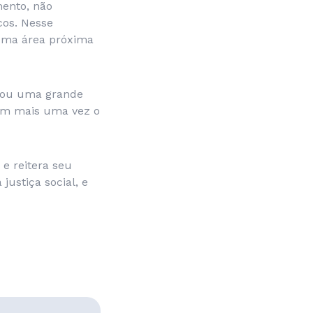
mento, não
cos. Nesse
uma área próxima
erou uma grande
ram mais uma vez o
 e reitera seu
ustiça social, e