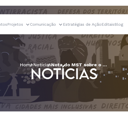
tos
Projetos
Comunicação
Estratégias de Ação
Editais
Blog
Home
Notícias
Nota do MST sobre o despejo do Hugo Chávez
NOTÍCIAS