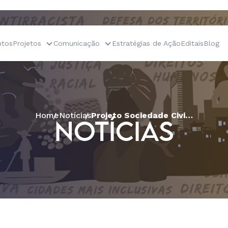
tos
Projetos
Comunicação
Estratégias de Ação
Editais
Blog
Home
Notícias
Projeto Sociedade Civil Construindo a Resistência Democrática lança Guia sobre MROSC
NOTÍCIAS