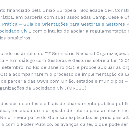
to financiado pela União Europeia, Sociedade Civil Const
rática, em parceria com suas associadas Camp, Cese e C
rática – Guia de Orientações para Gestoras e Gestores P
ciedade Civil
, com o intuito de apoiar a regulamentação 
os brasileiros.
duzido no âmbito do “1º Seminário Nacional Organizações d
ca – Em diálogo com Gestoras e Gestores sobre a Lei 13.0
etembro, no Rio de Janeiro (RJ), e propõe auxiliar as Or
OSCs) a acompanharem o processo de implementação da Lei
s de parceria das OSCs com União, estados e municípios
ganizações da Sociedade Civil (MROSC).
os dos decretos e editais de chamamento público publi
ica, foi criada uma proposta de roteiro para análise e inc
Na primeira parte do Guia são explicadas as principais al
ia com o Poder Público, os avanços da lei, o que pode ser