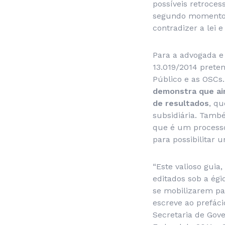
possíveis retroces
segundo momento, 
contradizer a lei e
Para a advogada e 
13.019/2014 prete
Público e as OSCs.
demonstra que ain
de resultados
, qu
subsidiária. També
que é um processo 
para possibilitar
“Este valioso guia
editados sob a égi
se mobilizarem pa
escreve ao prefáci
Secretaria de Gov