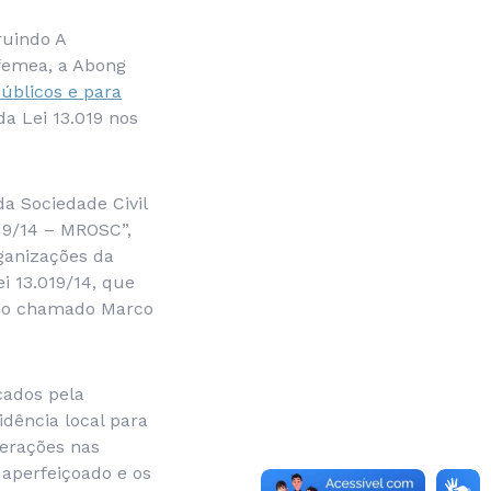
ruindo A
femea, a Abong
úblicos e para
da Lei 13.019 nos
a Sociedade Civil
19/14 – MROSC”,
ganizações da
 13.019/14, que
 – o chamado Marco
cados pela
idência local para
terações nas
 aperfeiçoado e os