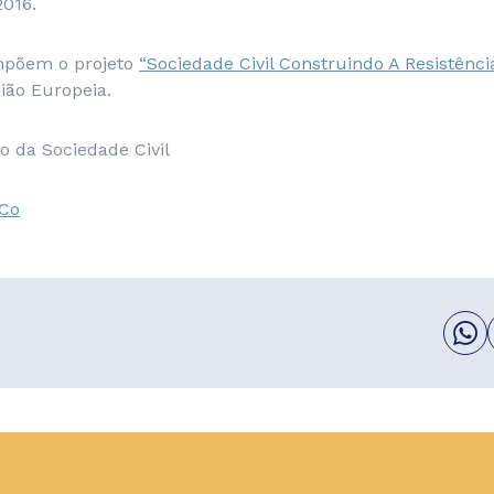
2016.
mpõem o projeto
“Sociedade Civil Construindo A Resistênc
ião Europeia.
o da Sociedade Civil
yCo