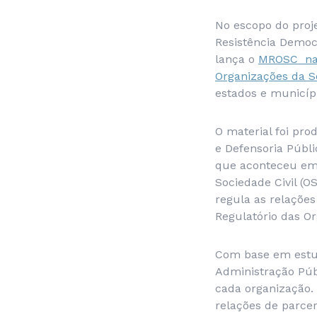
No escopo do proje
Resistência Democ
lança o
MROSC na P
Organizações da So
estados e municípi
O material foi pro
e Defensoria Públi
que aconteceu em s
Sociedade Civil (
regula as relaçõe
Regulatório das Or
Com base em estud
Administração Públ
cada organização. 
relações de parcer