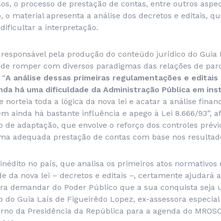
sos, o processo de prestação de contas, entre outros asp
o material apresenta a análise dos decretos e editais, 
 dificultar a interpretação.
responsável pela produção do conteúdo jurídico do Guia P
nde romper com diversos paradigmas das relações de parc
 “
A análise dessas primeiras regulamentações e editais
da há uma dificuldade da Administração Pública em inst
e norteia toda a lógica da nova lei e acatar a análise fina
m ainda há bastante influência e apego à Lei 8.666/93”, af
de adaptação, que envolve o reforço dos controles prévio
 uma adequada prestação de contas com base nos resultad
, inédito no país, que analisa os primeiros atos normativos 
de da nova lei – decretos e editais –, certamente ajudará 
ra demandar do Poder Público que a sua conquista seja u
o do Guia Laís de Figueirêdo Lopez, ex-assessora especial
erno da Presidência da República para a agenda do MROS