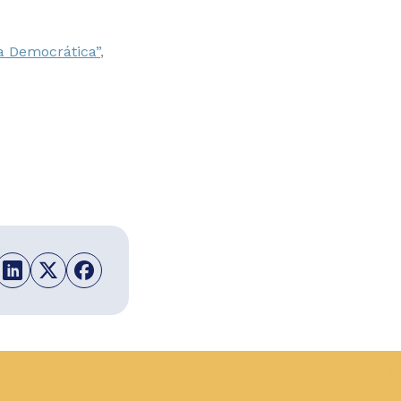
ia Democrática”
,