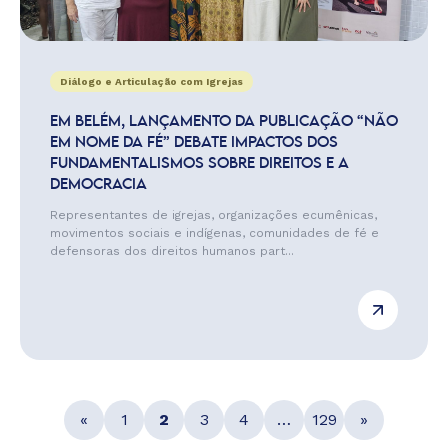
Diálogo e Articulação com Igrejas
EM BELÉM, LANÇAMENTO DA PUBLICAÇÃO “NÃO
EM NOME DA FÉ” DEBATE IMPACTOS DOS
FUNDAMENTALISMOS SOBRE DIREITOS E A
DEMOCRACIA
Representantes de igrejas, organizações ecumênicas,
movimentos sociais e indígenas, comunidades de fé e
defensoras dos direitos humanos part...
«
1
2
3
4
…
129
»