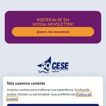
INSCREVA-SE EM
NOSSA NEWSLETTER!
Quero me inscrever
End.: R. da Graça, 150. Graça
CEP: 40.150-055
Salvador-BA, Brasil.
Tel.: (71) 2104-5457, Cel.: (71) 9 9239-2104 ou 2105
E-mail:
cese@cese.org.br
Expediente: 8h às 12h e 13 às 17h.