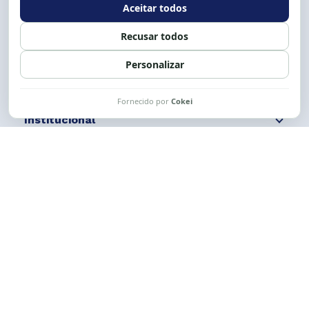
Siga nossas redes
Fale conosco
Institucional
Comunicação
Links Úteis
CESE © 2012 - 2026. Todos os direitos reservados.
Esta obra está licenciada com uma Licença
Creative Commons Atribuição-NãoComercial-
CompartilhaIgual 4.0 Internacional.