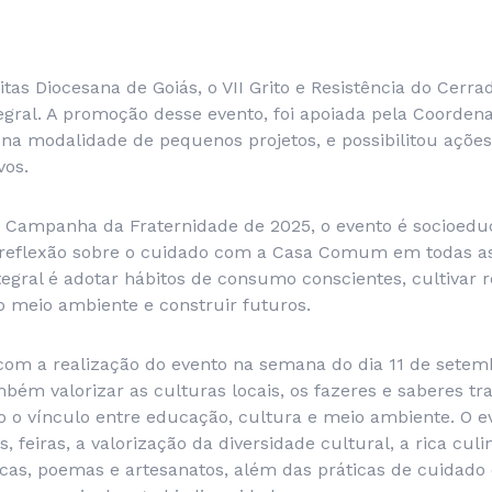
itas Diocesana de Goiás, o VII Grito e Resistência do Cerr
tegral. A promoção desse evento, foi apoiada pela Coorde
 na modalidade de pequenos projetos, e possibilitou ações
vos.
 Campanha da Fraternidade de 2025, o evento é socioeduc
 reflexão sobre o cuidado com a Casa Comum em todas a
ntegral é adotar hábitos de consumo conscientes, cultivar 
o meio ambiente e construir futuros.
 com a realização do evento na semana do dia 11 de setem
mbém valorizar as culturas locais, os fazeres e saberes tr
 o vínculo entre educação, cultura e meio ambiente. O 
s, feiras, a valorização da diversidade cultural, a rica culin
as, poemas e artesanatos, além das práticas de cuidado