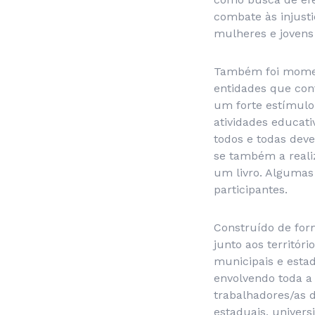
combate às injusti
mulheres e joven
Também foi momen
entidades que con
um forte estímulo
atividades educati
todos e todas dev
se também a reali
um livro. Algumas
participantes.
Construído de form
junto aos territór
municipais e estad
envolvendo toda a
trabalhadores/as 
estaduais, universi