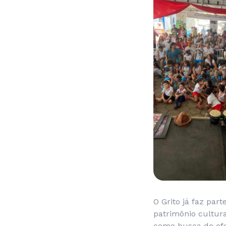
O Grito já faz par
patrimônio cultur
como busca de efet