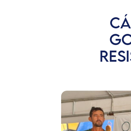
CÁ
GO
RES