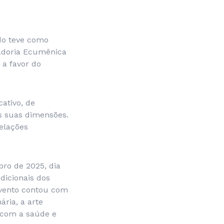
ado teve como
nadoria Ecumênica
 a favor do
ativo, de
s suas dimensões.
relações
bro de 2025, dia
adicionais dos
evento contou com
ária, a arte
 com a saúde e