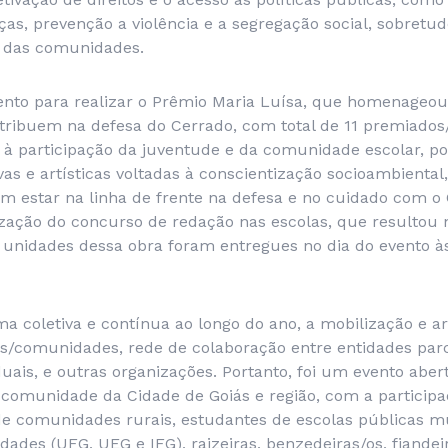
ças, prevenção a violência e a segregação social, sobretud
s das comunidades.
to para realizar o Prêmio Maria Luísa, que homenageou
tribuem na defesa do Cerrado, com total de 11 premiados
 à participação da juventude e da comunidade escolar, p
vas e artísticas voltadas à conscientização socioambienta
em estar na linha de frente na defesa e no cuidado com o
zação do concurso de redação nas escolas, que resultou
 unidades dessa obra foram entregues no dia do evento à
a coletiva e contínua ao longo do ano, a mobilização e art
ios/comunidades, rede de colaboração entre entidades parc
uais, e outras organizações. Portanto, foi um evento abert
 comunidade da Cidade de Goiás e região, com a particip
de comunidades rurais, estudantes de escolas públicas mu
dades (UFG, UEG e IFG), raizeiras, benzedeiras/os, fiandeira