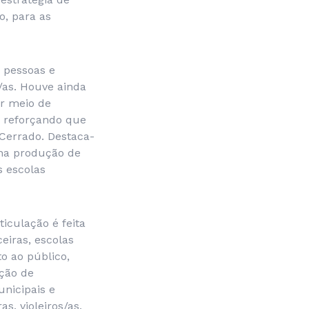
o, para as
 pessoas e
/as. Houve ainda
or meio de
l, reforçando que
 Cerrado. Destaca-
 na produção de
s escolas
iculação é feita
eiras, escolas
o ao público,
ação de
nicipais e
s, violeiros/as,