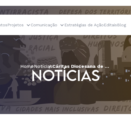
tos
Projetos
Comunicação
Estratégias de Ação
Editais
Blog
Home
Notícias
Cáritas Diocesana de Goiás realiza Grito e Resistência do Cerrado
NOTÍCIAS