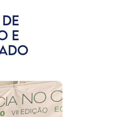
 DE
O E
RADO