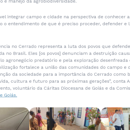
so e manejo da agrobiodiversidade.
ível integrar campo e cidade na perspectiva de conhecer a
o o entendimento de que é preciso proceder, defender e 
stência no Cerrado representa a luta dos povos que defen
ida no Brasil. Eles [os povos] denunciam a destruição cau
o agronegócio predatório e pela exploração desenfreada 
bilização fortalece a união das comunidades do campo e 
enção da sociedade para a importância do Cerrado como b
r vida, cultura e futuro para as próximas gerações”, conta 
nto, voluntário da Cáritas Diocesana de Goiás e da Comis
e Goiás.