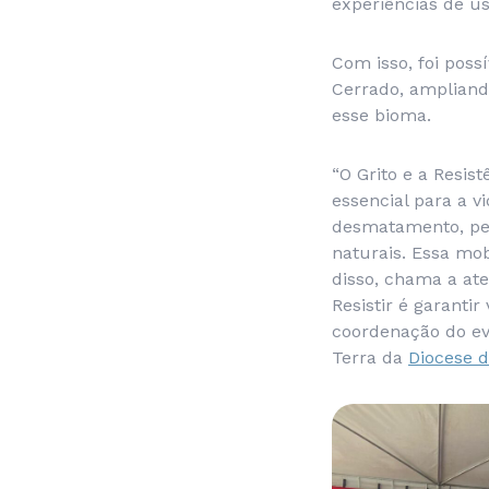
experiências de u
Com isso, foi poss
Cerrado, ampliand
esse bioma.
“O Grito e a Resi
essencial para a v
desmatamento, pel
naturais. Essa mo
disso, chama a at
Resistir é garanti
coordenação do eve
Terra da
Diocese d