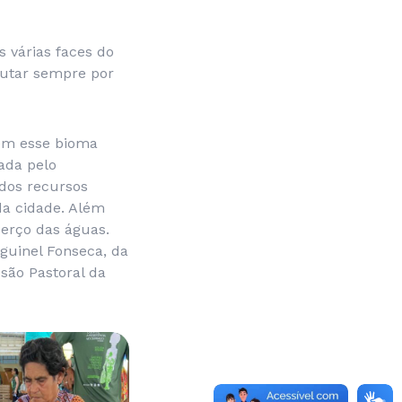
s várias faces do
lutar sempre por
dem esse bioma
sada pelo
dos recursos
da cidade. Além
erço das águas.
Aguinel Fonseca, da
são Pastoral da