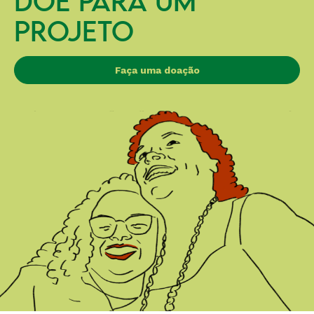
DOE PARA UM
PROJETO
Faça uma doação