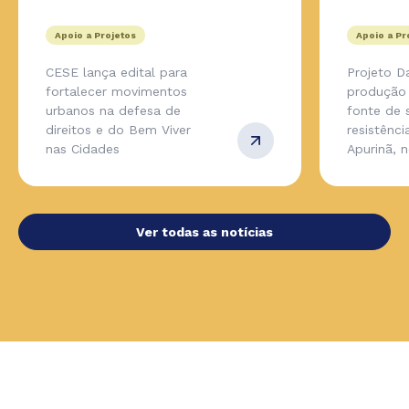
Apoio a Projetos
Apoio a Pr
CESE lança edital para
Projeto D
fortalecer movimentos
produção 
urbanos na defesa de
fonte de 
direitos e do Bem Viver
resistênc
nas Cidades
Apurinã, 
Ver todas as notícias