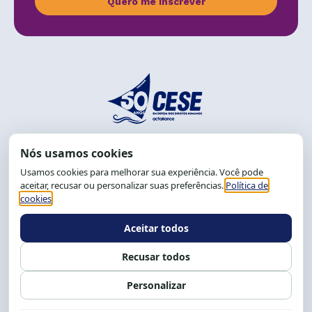
Quero me inscrever
End.: R. da Graça, 150. Graça
CEP: 40.150-055
Salvador-BA, Brasil.
Tel.: (71) 2104-5457, Cel.: (71) 9 9239-2104 ou 2105
E-mail:
cese@cese.org.br
Expediente: 8h às 12h e 13 às 17h.
Siga nossas redes
Fale conosco