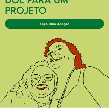
DOE PARA UM
PROJETO
Faça uma doação