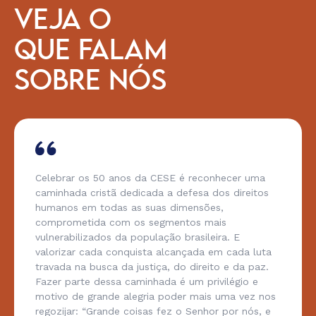
VEJA O
QUE FALAM
SOBRE NÓS
Celebrar os 50 anos da CESE é reconhecer uma
caminhada cristã dedicada a defesa dos direitos
humanos em todas as suas dimensões,
comprometida com os segmentos mais
vulnerabilizados da população brasileira. E
valorizar cada conquista alcançada em cada luta
travada na busca da justiça, do direito e da paz.
Fazer parte dessa caminhada é um privilégio e
motivo de grande alegria poder mais uma vez nos
regozijar: “Grande coisas fez o Senhor por nós, e