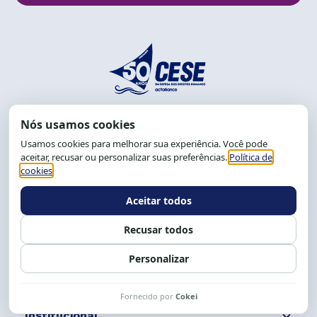
End.: R. da Graça, 150. Graça
CEP: 40.150-055
Salvador-BA, Brasil.
Tel.: (71) 2104-5457, Cel.: (71) 9 9239-2104 ou 2105
E-mail:
cese@cese.org.br
Expediente: 8h às 12h e 13 às 17h.
Siga nossas redes
Fale conosco
Institucional