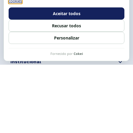
E-mail:
cese@cese.org.br
Expediente: 8h às 12h e 13 às 17h.
Siga nossas redes
Fale conosco
Institucional
Comunicação
Links Úteis
CESE © 2012 - 2026. Todos os direitos reservados.
Esta obra está licenciada com uma Licença
Creative Commons Atribuição-NãoComercial-