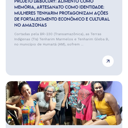
PROJETO DABUCURY: ALIMENTO COMO
MEMÓRIA, ARTESANATO COMO IDENTIDADE:
MULHERES TENHARIM PROTAGONIZAM AÇÕES
DE FORTALECIMENTO ECONÔMICO E CULTURAL
NO AMAZONAS
Cortadas pela BR-230 (Transamazônica), as Terras
Indígenas (TIs) Tenharim Marmelos e Tenharim Gleba B,
no município de Humaitá (AM), sofrem ...