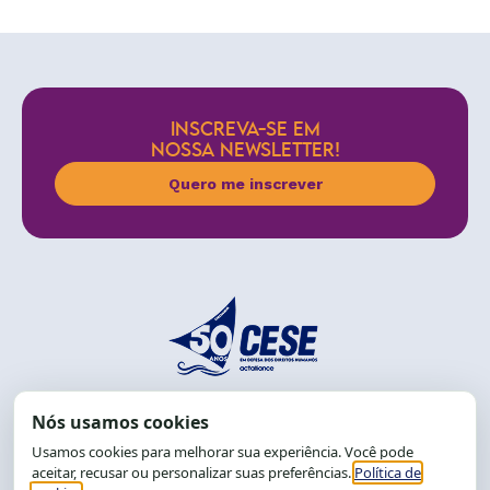
INSCREVA-SE EM
NOSSA NEWSLETTER!
Quero me inscrever
End.: R. da Graça, 150. Graça
CEP: 40.150-055
Salvador-BA, Brasil.
Tel.: (71) 2104-5457, Cel.: (71) 9 9239-2104 ou 2105