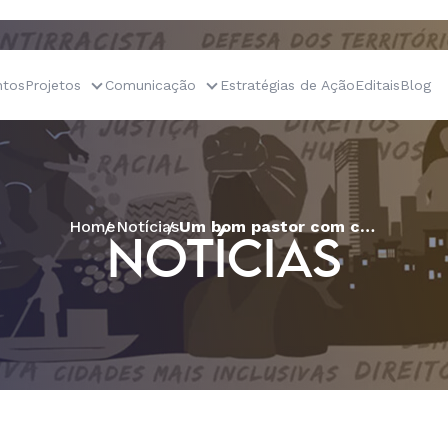
tos
Projetos
Comunicação
Estratégias de Ação
Editais
Blog
Home
Notícias
Um bom pastor com cheiro de ovelha
NOTÍCIAS