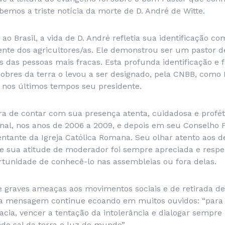
bemos a triste notícia da morte de D. André de Witte.
o Brasil, a vida de D. André refletia sua identificação c
mente dos agricultores/as. Ele demonstrou ser um pastor 
os das pessoas mais fracas. Esta profunda identificação e 
obres da terra o levou a ser designado, pela CNBB, como B
o nos últimos tempos seu presidente.
ra de contar com sua presença atenta, cuidadosa e profé
ional, nos anos de 2006 a 2009, e depois em seu Conselho F
ntante da Igreja Católica Romana. Seu olhar atento aos d
 e sua atitude de moderador foi sempre apreciada e respe
rtunidade de conhecê-lo nas assembleias ou fora delas.
graves ameaças aos movimentos sociais e de retirada de 
a mensagem continue ecoando em muitos ouvidos: “para
cia, vencer a tentação da intolerância e dialogar sempre
do sal da terra e luz do mundo”.