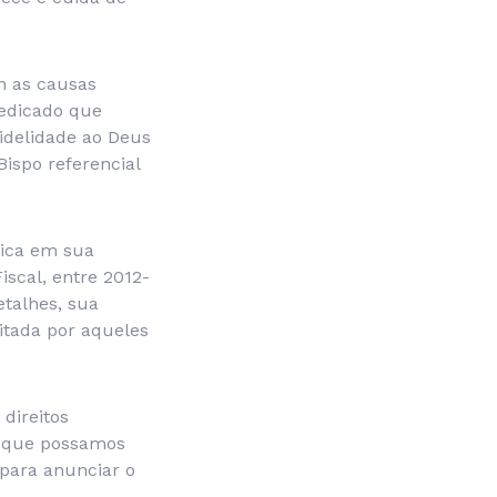
om as causas
dedicado que
fidelidade ao Deus
ispo referencial
tica em sua
iscal, entre 2012-
etalhes, sua
itada por aqueles
direitos
 que possamos
 para anunciar o