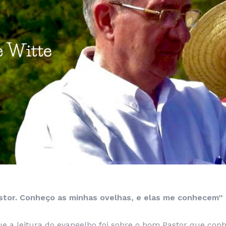
tor. Conheço as minhas ovelhas, e elas me conhecem” (
 a leitura do evangelho foi sobre o bom Pastor que conh