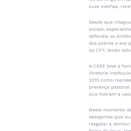
suas ovelhas, rece
Desde que chegou a
sociais, especial
defendia os direit
dos pobres e aos p
da CPT, tendo sid
A CESE teve a hon
Diretoria Instituc
2015 como represe
presença pastoral
que tiveram a opo
Neste momento de 
desejamos que su
resgatar a democra
Reino de Deus, sen