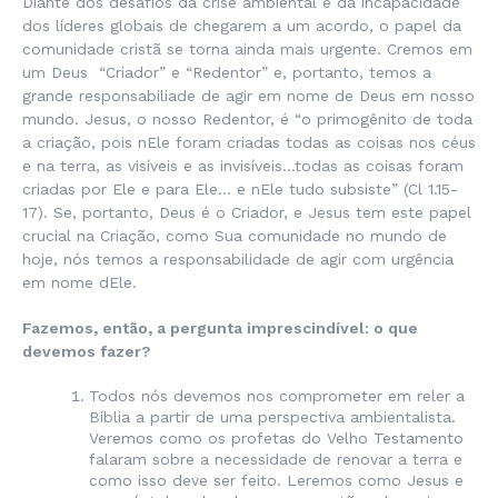
Diante dos desafios da crise ambiental e da incapacidade
dos líderes globais de chegarem a um acordo, o papel da
comunidade cristã se torna ainda mais urgente. Cremos em
um Deus “Criador” e “Redentor” e, portanto, temos a
grande responsabiliade de agir em nome de Deus em nosso
mundo. Jesus, o nosso Redentor, é “
o primogênito de toda
a criação, pois nEle foram criadas todas as coisas nos céus
e na terra, as visíveis e as invisíveis…todas as coisas foram
criadas por Ele e para Ele… e nEle tudo subsiste
” (Cl 1.15-
17). Se, portanto, Deus é o Criador, e Jesus tem este papel
crucial na Criação, como Sua comunidade no mundo de
hoje, nós temos a responsabilidade de agir com urgência
em nome dEle.
Fazemos, então, a pergunta imprescindível: o que
devemos fazer?
Todos nós devemos nos comprometer em reler a
Bíblia a partir de uma perspectiva ambientalista.
Veremos como os profetas do Velho Testamento
falaram sobre a necessidade de renovar a terra e
como isso deve ser feito. Leremos como Jesus e