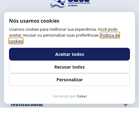
End.: R. da Graça, 150. Graça
CEP: 40.150-055
Salvador-BA, Brasil.
Tel.: (71) 2104-5457, Cel.: (71) 9 9239-2104 ou 2105
E-mail:
cese@cese.org.br
Expediente: 8h às 12h e 13 às 17h.
Siga nossas redes
Fale conosco
Institucional
Comunicação