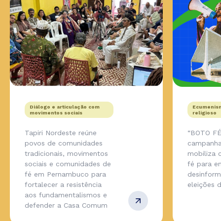
Diálogo e articulação com
Ecumenism
movimentos sociais
religioso
Tapiri Nordeste reúne
“BOTO FÉ
povos de comunidades
campanha
tradicionais, movimentos
mobiliza
sociais e comunidades de
fé para en
fé em Pernambuco para
desinfor
fortalecer a resistência
eleições 
aos fundamentalismos e
defender a Casa Comum