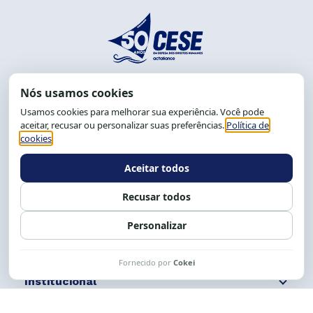
End.: R. da Graça, 150. Graça
CEP: 40.150-055
Salvador-BA, Brasil.
Tel.: (71) 2104-5457, Cel.: (71) 9 9239-2104 ou 2105
E-mail:
cese@cese.org.br
Expediente: 8h às 12h e 13 às 17h.
Siga nossas redes
Fale conosco
Institucional