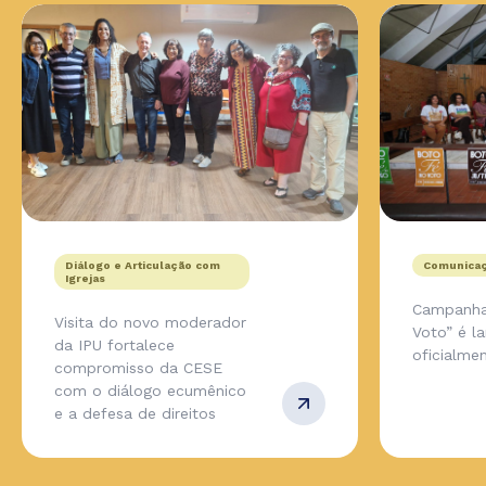
Diálogo e Articulação com
Comunicaç
Igrejas
Campanha
Visita do novo moderador
Voto” é l
da IPU fortalece
oficialmen
compromisso da CESE
com o diálogo ecumênico
e a defesa de direitos