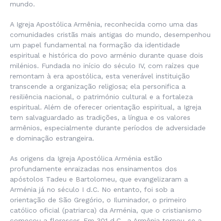
mundo.
A Igreja Apostólica Armênia, reconhecida como uma das
comunidades cristãs mais antigas do mundo, desempenhou
um papel fundamental na formação da identidade
espiritual e histórica do povo arménio durante quase dois
milénios. Fundada no início do século IV, com raízes que
remontam à era apostólica, esta venerável instituição
transcende a organização religiosa; ela personifica a
resiliência nacional, o património cultural e a fortaleza
espiritual. Além de oferecer orientação espiritual, a Igreja
tem salvaguardado as tradições, a língua e os valores
armênios, especialmente durante períodos de adversidade
e dominação estrangeira.
As origens da Igreja Apostólica Arménia estão
profundamente enraizadas nos ensinamentos dos
apóstolos Tadeu e Bartolomeu, que evangelizaram a
Arménia já no século I d.C. No entanto, foi sob a
orientação de São Gregório, o Iluminador, o primeiro
católico oficial (patriarca) da Arménia, que o cristianismo
começou a florescer. Em 301 d.C., a Armênia tornou-se a