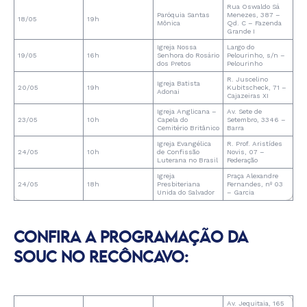
Rua Oswaldo Sá
Paróquia Santas
Menezes, 387 –
18/05
19h
Mônica
Qd. C – Fazenda
Grande I
Igreja Nossa
Largo do
19/05
16h
Senhora do Rosário
Pelourinho, s/n –
dos Pretos
Pelourinho
R. Juscelino
Igreja Batista
20/05
19h
Kubitscheck, 71 –
Adonai
Cajazeiras XI
Igreja Anglicana –
Av. Sete de
23/05
10h
Capela do
Setembro, 3346 –
Cemitério Britânico
Barra
Igreja Evangélica
R. Prof. Aristídes
24/05
10h
de Confissão
Novis, 07 –
Luterana no Brasil
Federação
Igreja
Praça Alexandre
24/05
18h
Presbiteriana
Fernandes, nº 03
Unida do Salvador
– Garcia
CONFIRA A PROGRAMAÇÃO DA
SOUC NO RECÔNCAVO:
Av. Jequitaia, 165