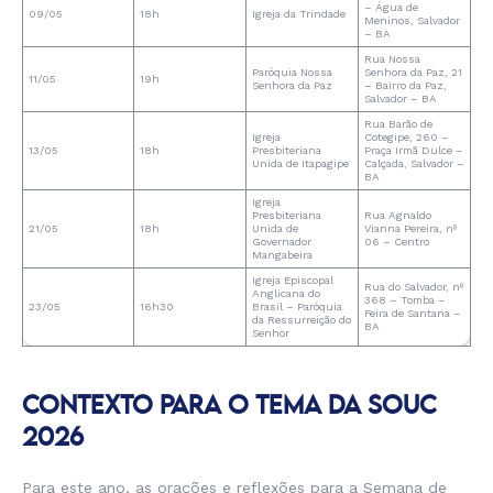
– Água de
09/05
18h
Igreja da Trindade
Meninos, Salvador
– BA
Rua Nossa
Paróquia Nossa
Senhora da Paz, 21
11/05
19h
Senhora da Paz
– Bairro da Paz,
Salvador – BA
Rua Barão de
Igreja
Cotegipe, 260 –
13/05
18h
Presbiteriana
Praça Irmã Dulce –
Unida de Itapagipe
Calçada, Salvador –
BA
Igreja
Presbiteriana
Rua Agnaldo
21/05
18h
Unida de
Vianna Pereira, nº
Governador
06 – Centro
Mangabeira
Igreja Episcopal
Rua do Salvador, nº
Anglicana do
368 – Tomba –
23/05
16h30
Brasil – Paróquia
Feira de Santana –
da Ressurreição do
BA
Senhor
CONTEXTO PARA O TEMA DA SOUC
2026
Para este ano, as orações e reflexões para a Semana de