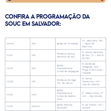
CONFIRA A PROGRAMAÇÃO DA
SOUC EM SALVADOR:
Av. Jequitaia, 165
09/05
18h
Igreja da Trindade
– Água de
Meninos
R. Nossa Senhora
Paróquia Nossa
11/05
19h
da Paz, 21 – Bairro
Senhora da Paz
da Paz
R. Barão de
Igreja
Cotegipe, 260 –
13/05
18h
Presbiteriana
Praça Irmã Dulce –
Unida de Itapagipe
Calçada
R. Santa
Paróquia do Sagr.
14/05
19h
Teresinha, 129 –
Cor. de Jesus
Alto do Cabrito
Igreja
Presbiteriana
R. Valério Silva, nº
17/05
09h
Unida de Valério
102 – Pau Miúdo
Silva
Igreja Batista
R. do Cabral, 142 –
17/05
09h30
Nazareth
Nazaré