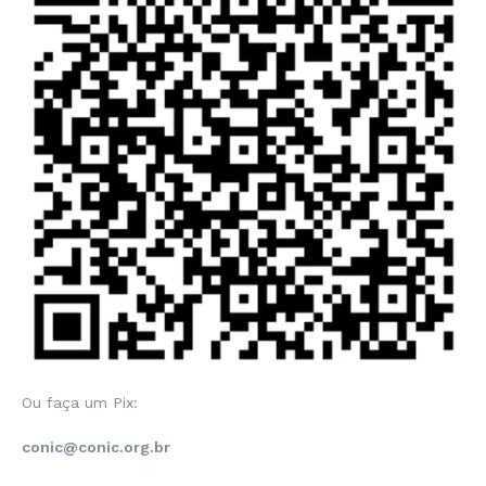
Ou faça um Pix:
conic@conic.org.br