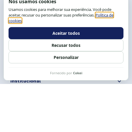
End.: R. da Graça, 150. Graça
CEP: 40.150-055
Salvador-BA, Brasil.
Tel.: (71) 2104-5457, Cel.: (71) 9 9239-2104 ou 2105
E-mail:
cese@cese.org.br
Expediente: 8h às 12h e 13 às 17h.
Siga nossas redes
Fale conosco
Institucional
Comunicação
Links Úteis