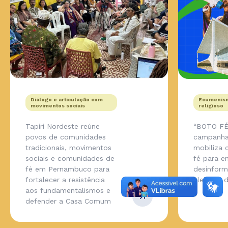
Diálogo e articulação com
Ecumenism
movimentos sociais
religioso
Tapiri Nordeste reúne
“BOTO FÉ
povos de comunidades
campanha
tradicionais, movimentos
mobiliza
sociais e comunidades de
fé para en
fé em Pernambuco para
desinfor
fortalecer a resistência
eleições 
aos fundamentalismos e
defender a Casa Comum