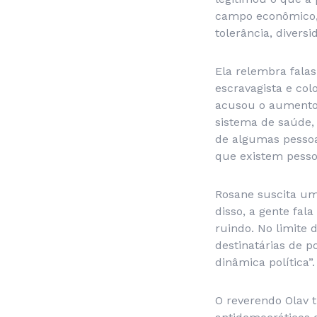
campo econômico, r
tolerância, diversi
Ela relembra fala
escravagista e col
acusou o aumento d
sistema de saúde, 
de algumas pessoa
que existem pessoa
Rosane suscita um
disso, a gente fa
ruindo. No limite
destinatárias de po
dinâmica política”.
O reverendo Olav t