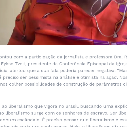
ntou com a participação da jornalista e professora Dra. 
 Fykse Tveit, presidente da Conferência Episcopal da Igre
ício, alertou que a sua fala poderia parecer negativa. “M
é preciso ser pessimista na análise e otimista na ação’. No
s colher possibilidades de construção de parâmetros civi
s ao liberalismo que vigora no Brasil, buscando uma expl
so liberalismo surge com os senhores de escravo. Ser liber
 nenhum escândalo. É preciso pensar que liberalismo é es
princípio seria um contrasenso. Hoje, o liberalismo diz re