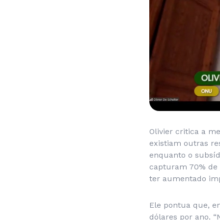
Olivier critica a
existiam outras re
enquanto o subsíd
capturam 70% de to
ter aumentado impo
Ele pontua que, em
dólares por ano. “