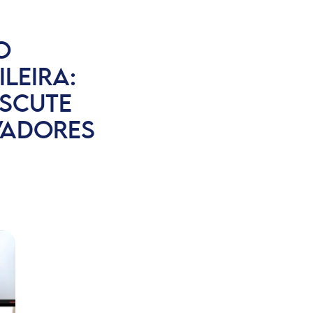
O
LEIRA:
ISCUTE
VADORES