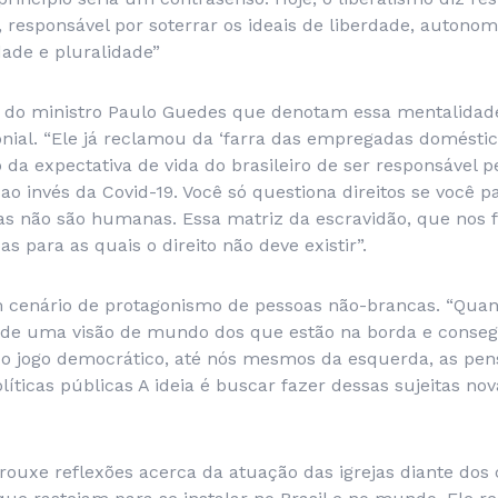
esponsável por soterrar os ideais de liberdade, autonomi
dade e pluralidade”
s do ministro Paulo Guedes que denotam essa mentalidad
onial. “Ele já reclamou da ‘farra das empregadas doméstic
a expectativa de vida do brasileiro de ser responsável p
ao invés da Covid-19. Você só questiona direitos se você pa
s não são humanas. Essa matriz da escravidão, que nos f
s para as quais o direito não deve existir”.
 cenário de protagonismo de pessoas não-brancas. “Quan
la de uma visão de mundo dos que estão na borda e conse
 do jogo democrático, até nós mesmos da esquerda, as p
líticas públicas A ideia é buscar fazer dessas sujeitas nov
rouxe reflexões acerca da atuação das igrejas diante dos 