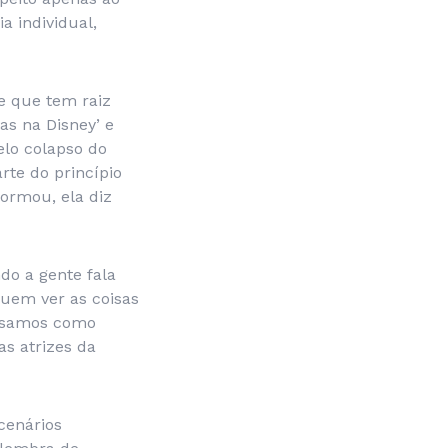
a individual,
e que tem raiz
as na Disney’ e
elo colapso do
rte do princípio
ormou, ela diz
do a gente fala
guem ver as coisas
ensamos como
as atrizes da
cenários