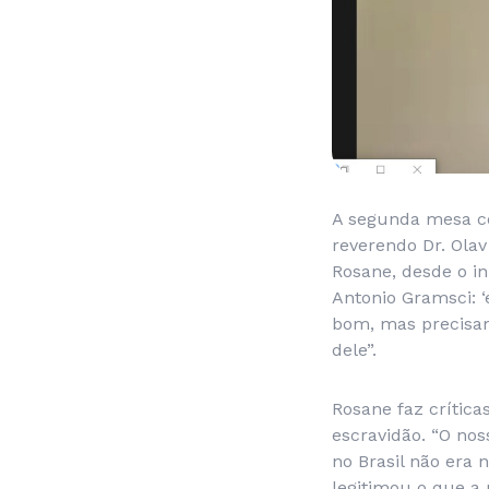
A segunda mesa co
reverendo Dr. Olav
Rosane, desde o in
Antonio Gramsci: ‘
bom, mas precisamo
dele”.
Rosane faz crítica
escravidão. “O nos
no Brasil não era
legitimou o que a 