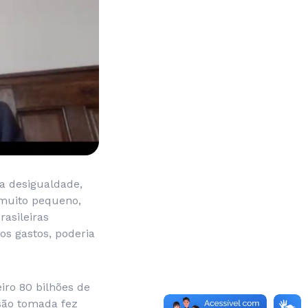
a desigualdade,
é muito pequeno,
asileiras
os gastos, poderia
eiro 80 bilhões de
isão tomada fez