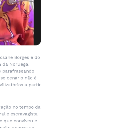
Rosane Borges e do
ja da Noruega.
as parafraseando
sso cenário não é
lizatórios a partir
icação no tempo da
al e escravagista
se que conviveu e
speito apenas ao