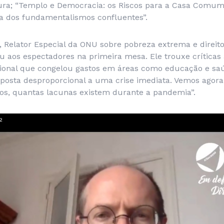
ura; “Templo e Democracia: os Riscos para a Casa Comum
 dos fundamentalismos confluentes”.
er, Relator Especial da ONU sobre pobreza extrema e dire
u aos espectadores na primeira mesa. Ele trouxe críticas
onal que congelou gastos em áreas como educação e saú
sposta desproporcional a uma crise imediata. Vemos agora
os, quantas lacunas existem durante a pandemia”.