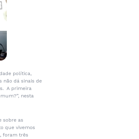
ade política,
s não dá sinais de
s. A primeira
Comum?”, nesta
e sobre as
to que vivemos
, foram três