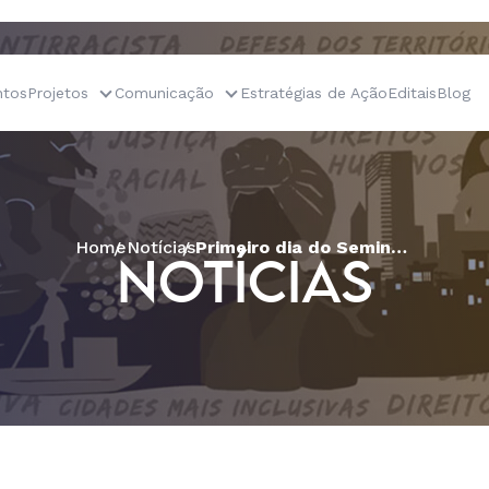
tos
Projetos
Comunicação
Estratégias de Ação
Editais
Blog
Home
Notícias
Primeiro dia do Seminário Internacional “Tragédia Brasileira: Risco para a Casa Comum?” discute aspectos dos avanços conservadores no Brasil
NOTÍCIAS