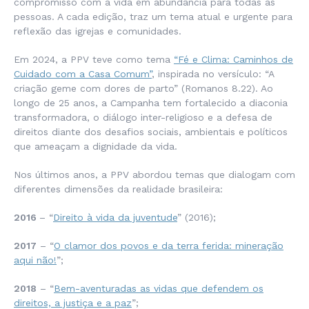
compromisso com a vida em abundância para todas as
pessoas. A cada edição, traz um tema atual e urgente para
reflexão das igrejas e comunidades.
Em 2024, a PPV teve como tema
“Fé e Clima: Caminhos de
Cuidado com a Casa Comum”
, inspirada no versículo:
“A
criação geme com dores de parto”
(Romanos 8.22). Ao
longo de 25 anos, a Campanha tem fortalecido a diaconia
transformadora, o diálogo inter-religioso e a defesa de
direitos diante dos desafios sociais, ambientais e políticos
que ameaçam a dignidade da vida.
Nos últimos anos, a PPV abordou temas que dialogam com
diferentes dimensões da realidade brasileira:
2016
– “
Direito à vida da juventude
” (2016);
2017
– “
O clamor dos povos e da terra ferida: mineração
aqui não!
”;
2018
– “
Bem-aventuradas as vidas que defendem os
direitos, a justiça e a paz
”;