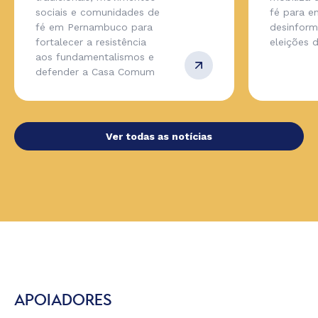
sociais e comunidades de
fé para en
fé em Pernambuco para
desinfor
fortalecer a resistência
eleições 
aos fundamentalismos e
defender a Casa Comum
Ver todas as notícias
APOIADORES