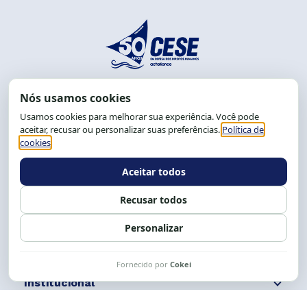
End.: R. da Graça, 150. Graça
CEP: 40.150-055
Salvador-BA, Brasil.
Tel.: (71) 2104-5457, Cel.: (71) 9 9239-2104 ou 2105
E-mail:
cese@cese.org.br
Expediente: 8h às 12h e 13 às 17h.
Siga nossas redes
Fale conosco
Institucional