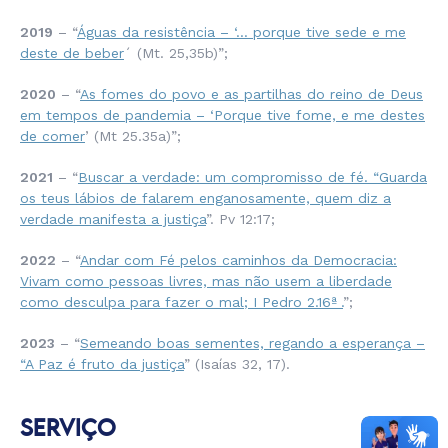
2019
– “
Águas da resistência – ‘… porque tive sede e me
deste de beber
´ (Mt. 25,35b)”;
2020
– “
As fomes do povo e as partilhas do reino de Deus
em tempos de pandemia – ‘Porque tive fome, e me destes
de comer
’ (Mt 25.35a)”;
2021
– “
Buscar a verdade: um compromisso de fé. “Guarda
os teus lábios de falarem enganosamente, quem diz a
verdade manifesta a justiça
”. Pv 12:17;
2022
– “
Andar com Fé pelos caminhos da Democracia:
Vivam como pessoas livres, mas não usem a liberdade
como desculpa para fazer o mal; I Pedro 2.16ª
.
”;
2023
– “
Semeando boas sementes, regando a esperança –
“A Paz é fruto da justiça
” (Isaías 32, 17).
SERVIÇO