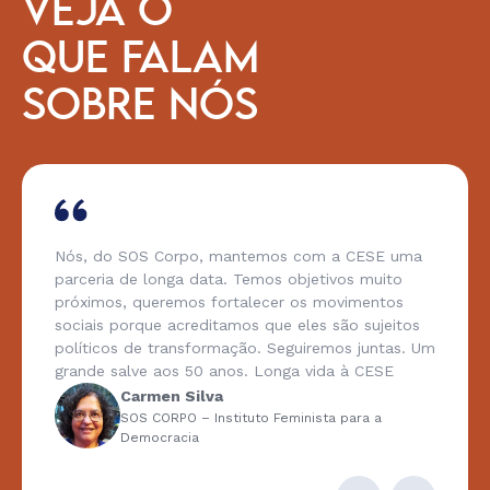
VEJA O
QUE FALAM
SOBRE NÓS
Nós, do SOS Corpo, mantemos com a CESE uma
parceria de longa data. Temos objetivos muito
próximos, queremos fortalecer os movimentos
sociais porque acreditamos que eles são sujeitos
políticos de transformação. Seguiremos juntas. Um
grande salve aos 50 anos. Longa vida à CESE
Carmen Silva
SOS CORPO – Instituto Feminista para a
Democracia