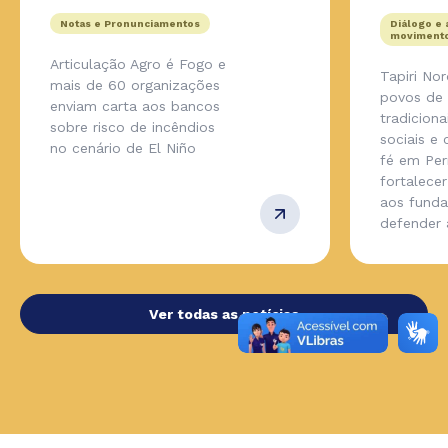
Notas e Pronunciamentos
Diálogo e 
movimento
Articulação Agro é Fogo e
Tapiri No
mais de 60 organizações
povos de
enviam carta aos bancos
tradicion
sobre risco de incêndios
sociais e
no cenário de El Niño
fé em Pe
fortalecer
aos fund
defender
Ver todas as notícias