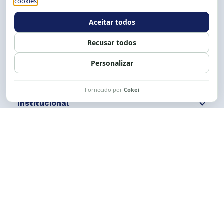
E-mail:
cese@cese.org.br
Expediente: 8h às 12h e 13 às 17h.
Siga nossas redes
Fale conosco
Institucional
Comunicação
Links Úteis
CESE © 2012 - 2026. Todos os direitos reservados.
Esta obra está licenciada com uma Licença
Creative Commons Atribuição-NãoComercial-