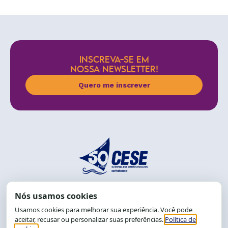
INSCREVA-SE EM
NOSSA NEWSLETTER!
Quero me inscrever
End.: R. da Graça, 150. Graça
CEP: 40.150-055
Salvador-BA, Brasil.
Tel.: (71) 2104-5457, Cel.: (71) 9 9239-2104 ou 2105