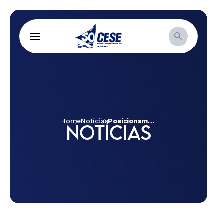
Home
Notícias
Posicionamento do CONIC sobre o Decreto nº 9.831 que acaba com a autonomia e as condições de funcionamento do Mecanismo Nacional de Prevenção e Combate à Tortura (MNPCT)
NOTÍCIAS