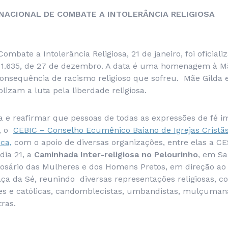
IA NACIONAL DE COMBATE A INTOLERÂNCIA RELIGIOSA
Combate a Intolerância Religiosa, 21 de janeiro, foi oficia
º 11.635, de 27 de dezembro. A data é uma homenagem à 
sequência de racismo religioso que sofreu. Mãe Gilda e 
lizam a luta pela liberdade religiosa.
a e reafirmar que pessoas de todas as expressões de fé 
, o
CEBIC – Conselho Ecumênico Baiano de Igrejas Cristã
ca,
com o apoio de diversas organizações, entre elas a 
dia 21, a
Caminhada Inter-religiosa no Pelourinho
, em Sa
Rosário das Mulheres e dos Homens Pretos, em direção 
ça da Sé, reunindo diversas representações religiosas, c
tes e católicas, candomblecistas, umbandistas, mulçumana
tras.