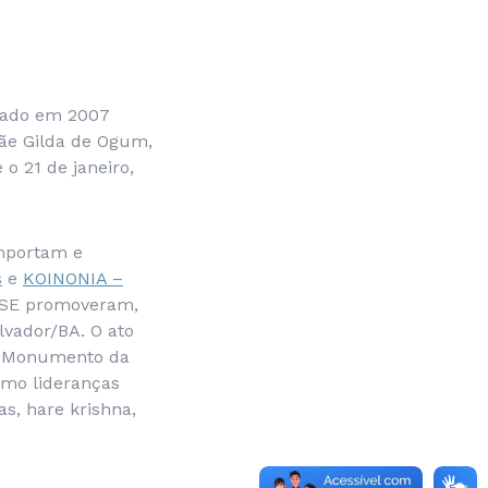
lizado em 2007
Mãe Gilda de Ogum,
o 21 de janeiro,
importam e
s
e
KOINONIA –
CESE promoveram,
lvador/BA. O ato
ao Monumento da
omo lideranças
s, hare krishna,