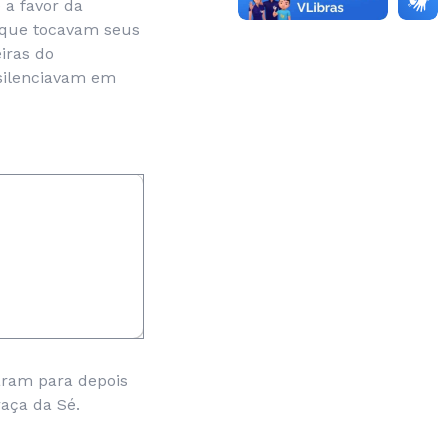
 a favor da
 que tocavam seus
iras do
silenciavam em
aram para depois
aça da Sé.