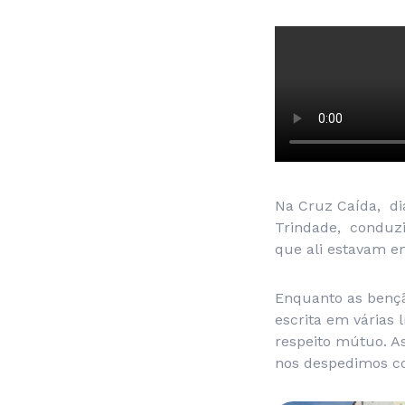
Na Cruz Caída, di
Trindade, conduzi
que ali estavam em
Enquanto as bençã
escrita em várias
respeito mútuo. A
nos despedimos co