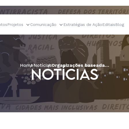
tos
Projetos
Comunicação
Estratégias de Ação
Editais
Blog
Home
Notícias
Organizações baseadas na fé promovem caminhada no Pelourinho em nome da liberdade religiosa
NOTÍCIAS