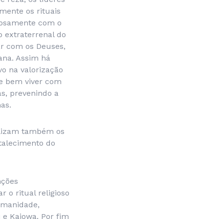
mente os rituais
giosamente com o
 extraterrenal do
ar com os Deuses,
ana. Assim há
vo na valorização
 de bem viver com
s, prevenindo a
as.
ealizam também os
rtalecimento do
nções
 o ritual religioso
umanidade,
 e Kaiowa. Por fim