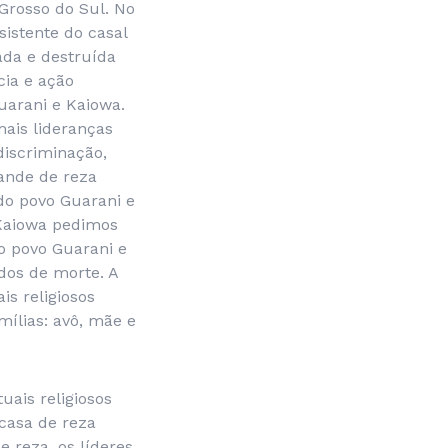
 Grosso do Sul. No
sistente do casal
ada e destruída
cia e ação
uarani e Kaiowa.
mais lideranças
discriminação,
rande de reza
 do povo Guarani e
 Kaiowa pedimos
so povo Guarani e
dos de morte. A
is religiosos
mílias: avô, mãe e
uais religiosos
 casa de reza
e reza, os líderes