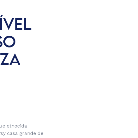
ÍVEL
SO
EZA
ue etnocida
pysy casa grande de