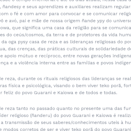
, ñandesy e seus aprendizes e auxiliares realizam regular
y) com o fé e com amor para convocar e se comunicar reli
ô e avó, pai e mãe de nossa origem ñande ypy do universo
iowa, que significa uma casa da religião para se comunic
res do ceús/cosmos, da terra e de protetores da vida hum
da oga pysy casa de reza e as lideranças religiosas do po
ngua, das crenças, das práticas culturais de solidariedade
e apoio mútuo e recíproco, entre novas gerações indígena
nça e a violência interna entre as famílias e povos indígen
e reza, durante os rituais religiosos das lideranças se r
as física e psicológica, visando o bem viver teko porã, fo
r feliz do povo Guarani e Kaiowa e de todos e todas.
de reza tanto no passado quanto no presente uma das fu
der religioso (ñanderu) do povo Guarani e Kaiowa é realizar
er a transmissão de seus saberes/conhecimentos uteis à h
e modos corretos de ser e viver teko porã do povo Guarani