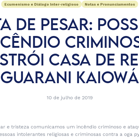
Ecumenismo e Diálogo Inter-religioso
Notas e Pronunciamentos
A DE PESAR: POSS
NCÊNDIO CRIMINO
STRÓI CASA DE R
GUARANI KAIOWÁ
10 de julho de 2019
r e tristeza comunicamos um incêndio criminoso e ataq
essoas intolerantes religiosas e criminosas contra a oga 