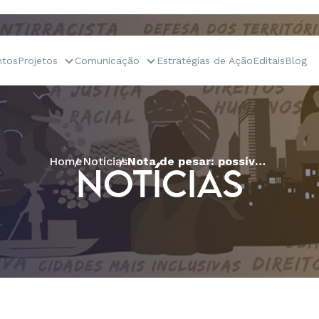
tos
Projetos
Comunicação
Estratégias de Ação
Editais
Blog
Home
Notícias
Nota de pesar: possível incêndio criminoso destrói casa de reza Guarani Kaiowá
NOTÍCIAS