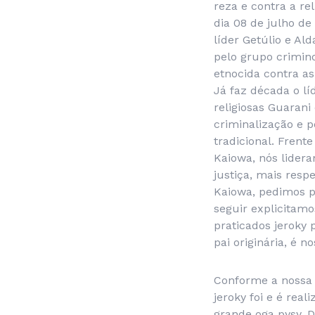
reza e contra a re
dia 08 de julho de
líder Getúlio e Al
pelo grupo criminos
etnocida contra as
Já faz década o lí
religiosas Guaran
criminalização e p
tradicional. Frente
Kaiowa, nós lider
justiça, mais respe
Kaiowa, pedimos p
seguir explicitamo
praticados jeroky 
pai originária, é no
Conforme a nossa r
jeroky foi e é rea
grande oga pysy. D