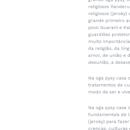
religiosos ñanderu
religiosos (jerok
grande primeiro av
povo Guarani e Ka
guardiões proteto
muito importância 
da religião, da lí
amor, de união e d
desunião, a desave
Na oga pysy casa d
tratamentos de cur
modo de ser e vive
Na oga pysy casa 
fundamentais de lí
(jeroky) para faz
crenças, culturas 