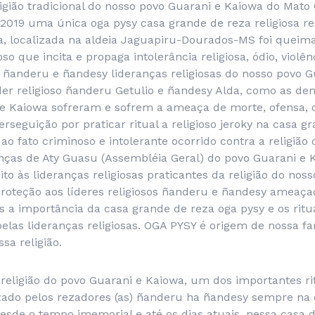
ligião tradicional do nosso povo Guarani e Kaiowa do Mato
 2019 uma única oga pysy casa grande de reza religiosa re
da, localizada na aldeia Jaguapiru-Dourados-MS foi queim
o que incita e propaga intolerância religiosa, ódio, violên
 ñanderu e ñandesy lideranças religiosas do nosso povo G
der religioso ñanderu Getulio e ñandesy Alda, como as de
i e Kaiowa sofreram e sofrem a ameaça de morte, ofensa, 
erseguição por praticar ritual a religioso jeroky na casa g
 ao fato criminoso e intolerante ocorrido contra a religião
anças de Aty Guasu (Assembléia Geral) do povo Guarani e
ito às lideranças religiosas praticantes da religião do nos
roteção aos líderes religiosos ñanderu e ñandesy ameaça
s a importância da casa grande de reza oga pysy e os ritua
pelas lideranças religiosas. OGA PYSY é origem de nossa fa
ssa religião.
eligião do povo Guarani e Kaiowa, um dos importantes rit
lizado pelos rezadores (as) ñanderu ha ñandesy sempre na
esde o tempo imemorial e até os dias atuais, nessa casa d