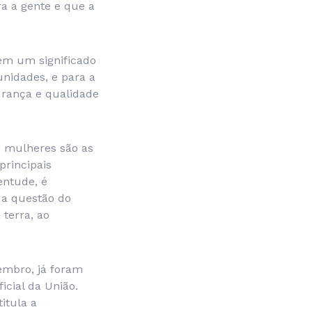
ra a gente e que a
tem um significado
nidades, e para a
urança e qualidade
s mulheres são as
principais
entude, é
 a questão do
 terra, ao
embro, já foram
icial da União.
itula a