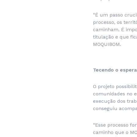
“É um passo crucial
processo, os terri
caminham. É impor
titulação e que fi
MOQUIBOM.
Tecendo o espera
O projeto possibil
comunidades no es
execução dos trab
conseguiu acompan
“Esse processo fo
caminho que o MOQ