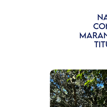
NA
CO
MARAN
TI