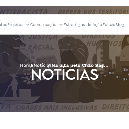
tos
Projetos
Comunicação
Estratégias de Ação
Editais
Blog
Home
Notícias
Na luta pelo Chão Sagrado: comunidades quilombolas no Maranhão avançam no processo de titulação de seus territórios
NOTÍCIAS