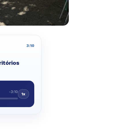
3:10
itórios
-3:10
1x