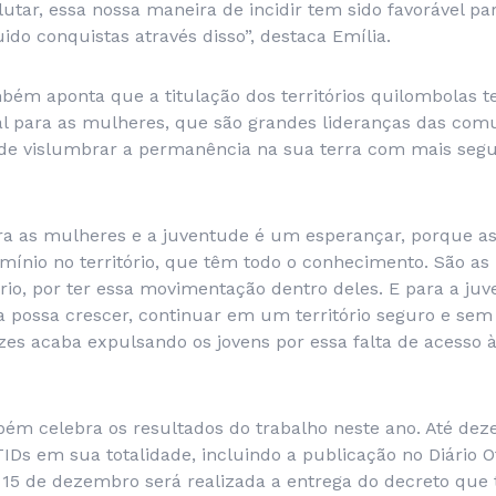
utar, essa nossa maneira de incidir tem sido favorável pa
do conquistas através disso”, destaca Emília.
mbém aponta que a titulação dos territórios quilombolas 
al para as mulheres, que são grandes lideranças das comu
de vislumbrar a permanência na sua terra com mais seg
ra as mulheres e a juventude é um esperançar, porque a
ínio no território, que têm todo o conhecimento. São as 
ório, por ter essa movimentação dentro deles. E para a juv
a possa crescer, continuar em um território seguro e sem
ezes acaba expulsando os jovens por essa falta de acesso à
m celebra os resultados do trabalho neste ano. Até dez
IDs em sua totalidade, incluindo a publicação no Diário Of
 15 de dezembro será realizada a entrega do decreto que t