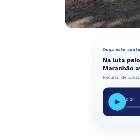
Ouça este cont
Na luta pel
Maranhão av
Recurso de acessi
0:00
▶