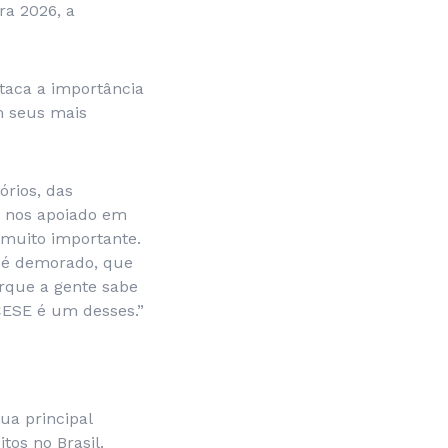
a 2026, a
staca a importância
m seus mais
órios, das
e nos apoiado em
 muito importante.
e é demorado, que
orque a gente sabe
CESE é um desses.”
ua principal
tos no Brasil.