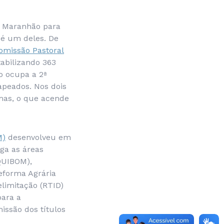
no Maranhão para
a é um deles. De
missão Pastoral
tabilizando 363
o ocupa a 2ª
apeados. Nos dois
imas, o que acende
M)
desenvolveu em
ga as áreas
QUIBOM),
eforma Agrária
elimitação (RTID)
para a
issão dos títulos