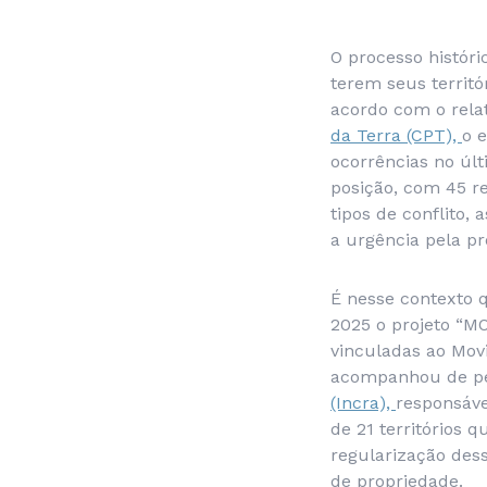
O processo histór
terem seus territó
acordo com o relat
da Terra (CPT),
o e
ocorrências no últ
posição, com 45 r
tipos de conflito,
a urgência pela pr
É nesse contexto
2025 o projeto “M
vinculadas ao Mo
acompanhou de per
(Incra),
responsáve
de 21 territórios 
regularização dess
de propriedade.