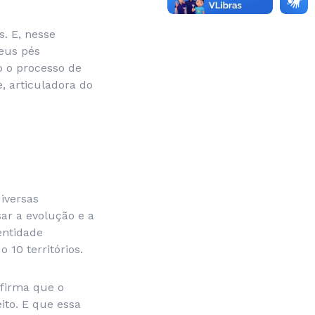
s. E, nesse
seus pés
 o processo de
e, articuladora do
iversas
ar a evolução e a
entidade
10 territórios.
afirma que o
to. E que essa