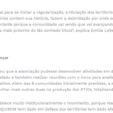
 para se iniciar a regularização, a titulação dos território
tórios contam sua história, fazem a delimitação por onde 
tante porque a comunidade vai vendo que vai avançando
ca mais próximo do tão sonhado título”, explica Emília Leit
nçar
itou que a associação pudesse desenvolver atividades em d
tado e também realizar reuniões com o Incra para analis
alhos. Além das 8 comunidades inicialmente previstas, a 
har mais outras duas na produção dos RTIDs, totalizando 
rtalece muito institucionalmente o movimento, porque re
UIBOM tem dado em defesa dos territórios tem dado efei