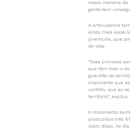
nossa maneira de l
gente tem consegui
A articuladora ta
ainda mais especi
juventude, que po
de vida.
“Esse processo pa
que têm todo o dom
guardiãs do territ
importante que el
conflito, que às v
território”, explica.
O movimento també
produzidos três RT
Além disso, no dia