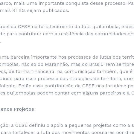
rco, mais uma importante conquista desse processo. Par
 mais RTIDs sejam publicados.
papel da CESE no fortalecimento da luta quilombola, e de
ade para contribuir com a resistência das comunidades e
.
ma parceira importante nos processos de lutas dos territ
mbolas, não só do Maranhão, mas do Brasil. Tem sempr
vos, de forma financeira, na comunicação também, que é
uindo para esse processo das titulações de território, qu
olento. Então essa contribuição da CESE nos fortalece p
s quilombolas podem contar com alguns parceiros e a 
enos Projetos
ção, a CESE definiu o apoio a pequenos projetos como a s
 para fortalecer a luta dos movimentos populares por direi