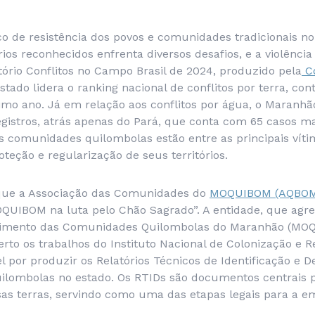
ico de resistência dos povos e comunidades tradicionais 
rios reconhecidos enfrenta diversos desafios, e a violênci
ório Conflitos no Campo Brasil de 2024, produzido pela
Co
stado lidera o ranking nacional de conflitos por terra, con
imo ano. Já em relação aos conflitos por água, o Maranhã
egistros, atrás apenas do Pará, que conta com 65 casos m
 as comunidades quilombolas estão entre as principais vít
oteção e regularização de seus territórios.
 que a Associação das Comunidades do
MOQUIBOM (AQBO
OQUIBOM na luta pelo Chão Sagrado”. A entidade, que agre
vimento das Comunidades Quilombolas do Maranhão (MO
to os trabalhos do Instituto Nacional de Colonização e R
l por produzir os Relatórios Técnicos de Identificação e D
quilombolas no estado. Os RTIDs são documentos centrais 
as terras, servindo como uma das etapas legais para a em