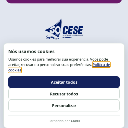
End.: R. da Graça, 150. Graça
CEP: 40.150-055
Salvador-BA, Brasil.
Tel.: (71) 2104-5457, Cel.: (71) 9 9239-2104 ou 2105
E-mail:
cese@cese.org.br
Expediente: 8h às 12h e 13 às 17h.
Siga nossas redes
Fale conosco