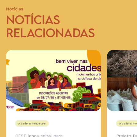
Notícias
NOTÍCIAS
RELACIONADAS
Apoio a Projetos
Apoio a Pr
CESE lança edital para
Projeto D