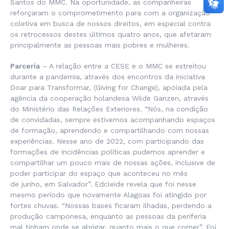
Santos do MMC. Na oportunidade, as companheiras
reforçaram o comprometimento para com a organização
coletiva em busca de nossos direitos, em especial contra
os retrocessos destes últimos quatro anos, que afetaram
principalmente as pessoas mais pobres e mulheres.
Parceria
– A relação entre a CESE e o MMC se estreitou
durante a pandemia, através dos encontros da iniciativa
Doar para Transformar, (Giving for Change), apoiada pela
agência da cooperação holandesa Wilde Ganzen, através
do Ministério das Relações Exteriores. “Nós, na condição
de convidadas, sempre estivemos acompanhando espaços
de formação, aprendendo e compartilhando com nossas
experiências. Nesse ano de 2022, com participando das
formações de incidências políticas pudemos aprender e
compartilhar um pouco mais de nossas ações, inclusive de
poder participar do espaço que aconteceu no mês
de junho, em Salvador”. Edcleide revela que foi nesse
mesmo período que novamente Alagoas foi atingido por
fortes chuvas. “Nossas bases ficaram ilhadas, perdendo a
produção camponesa, enquanto as pessoas da periferia
mal tinham onde se abrigar, quanto mais o que comer”. Foi