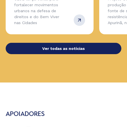
fortalecer movimentos
produção 
urbanos na defesa de
fonte de 
direitos e do Bem Viver
resistênc
nas Cidades
Apurinã, 
Ver todas as notícias
APOIADORES