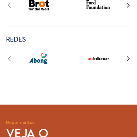
REDES
Depoimentos
VEJA O