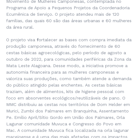
Movimento de Mulheres Camponesas, contemplada no
Programa de Apoio a Pequenos Projetos da Coordenadoria
Ecumênica de Serviço. O projeto atendeu mais de 120
famílias, das quais 60 são das áreas urbanas e 60 mulheres
da área rural.
O projeto visa
f
ortalecer as bases com compra imediata da
produção camponesa, através do fornecimento de 60
cestas básicas agroecológicas, pelo período de agosto a
outubro de 2022, para comunidades periféricas da Zona da
Mata Leste Alagoana. Desse modo, a iniciativa promove a
autonomia financeira para as mulheres camponesas e
valoriza suas produções, como também atende a demanda
do público atingido pelas enchentes. As cestas básicas
traziam, além de alimentos, kits de higiene pessoal com
foco em absorventes ecológicos/reutilizáveis de pano. O
MMC distribuiu as cestas nos territórios de Dom Helder em
Murici, Zumbi dos Palmares em Branquinha, Assentamento
Pe. Emílio April/Sítio Gordo em União dos Palmares, Orla
Lagunar comunidade Muvuca e Congresso do Povo em
Mac. A comunidade Muvuca fica localizada na orla lagunar
maceioense e é uma das mais afetadas com os impactos