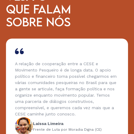
QUE FALAM
SOBRE NÓS
A relação de cooperação entre a CESE e
Movimento Pesqueiro é de longa data. O apoio
político e financeiro torna possível chegarmos em
várias comunidades pesqueiras no Brasil para que
a gente se articule, faça formação política e nos
organize enquanto movimento popular. Temos
uma parceria de diálogos construtivos,
compreensível, e queremos cada vez mais que a
CESE caminhe junto conosco.
Laíssa Limeira
Frente de Luta por Moradia Digna (CE)