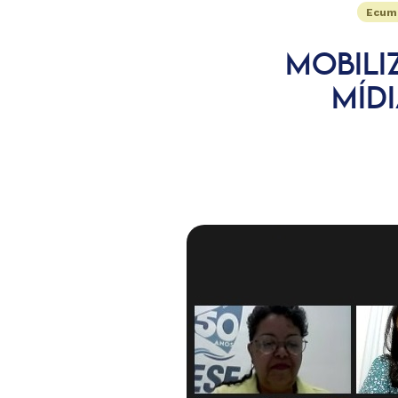
Ecume
MOBILI
MÍDI