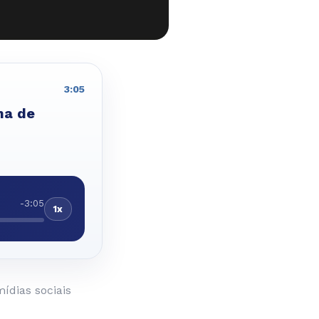
3:05
ma de
-3:05
1x
ídias sociais