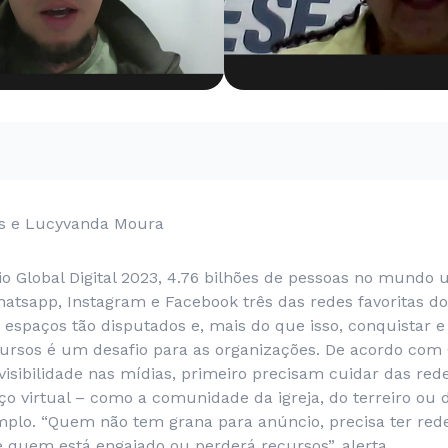
is e Lucyvanda Moura
o Global Digital 2023, 4.76 bilhões de pessoas no mundo u
hatsapp, Instagram e Facebook três das redes favoritas do
 espaços tão disputados e, mais do que isso, conquistar e
cursos é um desafio para as organizações. De acordo com
isibilidade nas mídias, primeiro precisam cuidar das rede
ço virtual – como a comunidade da igreja, do terreiro ou 
emplo. “Quem não tem grana para anúncio, precisa ter red
 quem está engajado ou perderá recursos”, alerta.