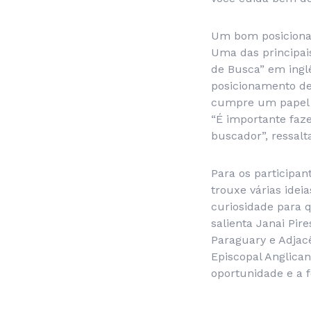
Um bom posicionam
Uma das principais
de Busca” em ingl
posicionamento de
cumpre um papel f
“É importante faz
buscador”, ressalt
Para os participan
trouxe várias ide
curiosidade para q
salienta Janai Pir
Paraguary e Adjacê
Episcopal Anglica
oportunidade e a f