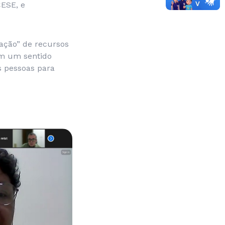
CESE, e
ação” de recursos
em um sentido
s pessoas para