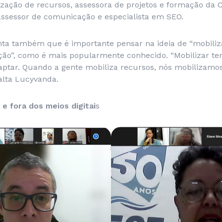
zação de recursos, assessora de projetos e formação da 
assessor de comunicação e especialista em SEO.
nta também que é importante pensar na ideia de “mobiliz
ação”, como é mais popularmente conhecido. “Mobilizar t
ptar. Quando a gente mobiliza recursos, nós mobilizamo
alta Lucyvanda.
 e fora dos meios digitai
s