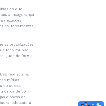
vidas do que
empo, a insegurança
rganizações
nglês, ferramentas
ue as organizações
que todo mundo
nos ajude de forma
CESE realizou na
 das mídias
ie de cursos
iu cerca de 50
jas e povos de
 Moura, educadora