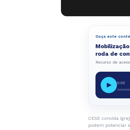
Ouça este cont
Mobilização
roda de con
Recurso de acessi
0:00
▶
CESE convida igrej
podem potenciar s