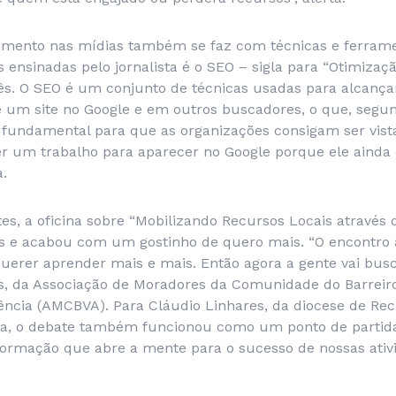
ento nas mídias também se faz com técnicas e ferramen
 ensinadas pelo jornalista é o SEO – sigla para “Otimiza
ês. O SEO é um conjunto de técnicas usadas para alcan
 um site no Google e em outros buscadores, o que, segu
undamental para que as organizações consigam ser vista
er um trabalho para aparecer no Google porque ele ainda
a.
tes, a oficina sobre “Mobilizando Recursos Locais através 
ias e acabou com um gostinho de quero mais. “O encontro
uerer aprender mais e mais. Então agora a gente vai busc
es, da Associação de Moradores da Comunidade do Barreiro
ncia (AMCBVA). Para Cláudio Linhares, da diocese de Recif
na, o debate também funcionou como um ponto de partida
ormação que abre a mente para o sucesso de nossas ativid