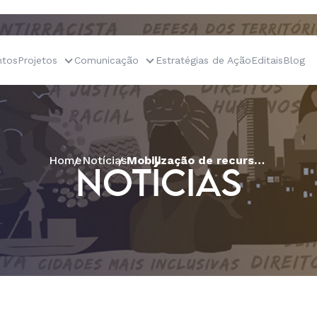
tos
Projetos
Comunicação
Estratégias de Ação
Editais
Blog
Home
Notícias
Mobilização de recursos através das mídias sociais é tema de roda de conversa virtual
NOTÍCIAS