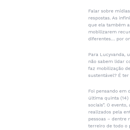
Falar sobre mídias
respostas. As infi
que ela também ap
mobilizarem recurs
diferentes… por o
Para Lucyvanda, um
não sabem lidar 
faz mobilização d
sustentável? É ter 
Foi pensando em d
última quinta (14)
sociais”. O evento
realizados pela en
pessoas – dentre 
terreiro de todo 