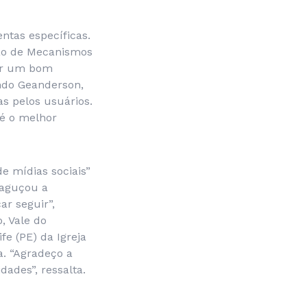
tas específicas.
ção de Mecanismos
çar um bom
ndo Geanderson,
s pelos usuários.
 é o melhor
de mídias sociais”
 aguçou a
ar seguir”,
, Vale do
e (PE) da Igreja
. “Agradeço a
ades”, ressalta.