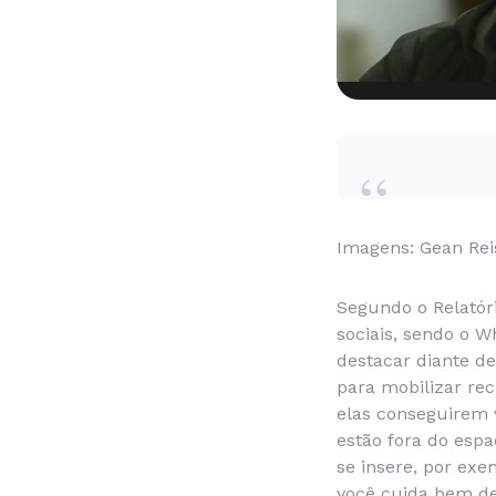
Imagens: Gean Re
Segundo o Relatóri
sociais, sendo o W
destacar diante de
para mobilizar re
elas conseguirem v
estão fora do espa
se insere, por ex
você cuida bem de