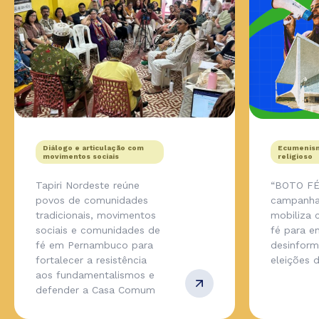
Diálogo e articulação com
Ecumenism
movimentos sociais
religioso
Tapiri Nordeste reúne
“BOTO FÉ
povos de comunidades
campanha
tradicionais, movimentos
mobiliza
sociais e comunidades de
fé para en
fé em Pernambuco para
desinfor
fortalecer a resistência
eleições 
aos fundamentalismos e
defender a Casa Comum