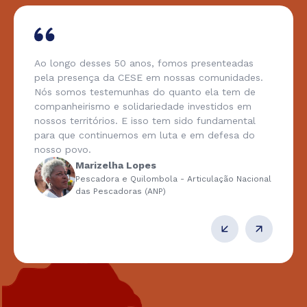
Ao longo desses 50 anos, fomos presenteadas
pela presença da CESE em nossas comunidades.
Nós somos testemunhas do quanto ela tem de
companheirismo e solidariedade investidos em
nossos territórios. E isso tem sido fundamental
para que continuemos em luta e em defesa do
nosso povo.
Marizelha Lopes
Pescadora e Quilombola - Articulação Nacional
das Pescadoras (ANP)