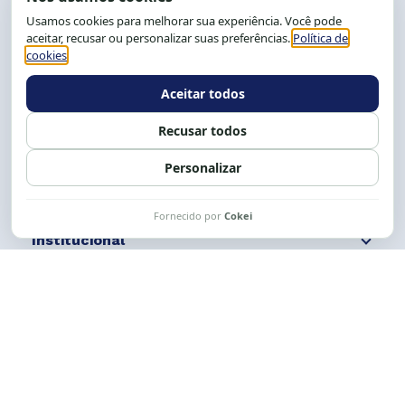
CEP: 40.150-055
Salvador-BA, Brasil.
Tel.: (71) 2104-5457, Cel.: (71) 9 9239-2104 ou 2105
E-mail:
cese@cese.org.br
Expediente: 8h às 12h e 13 às 17h.
Siga nossas redes
Fale conosco
Institucional
Comunicação
Links Úteis