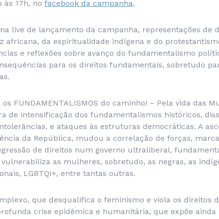
o às 17h, no
facebook da campanha
.
 na live de lançamento da campanha, representações de 
iz africana, da espiritualidade indígena e do protestantism
ências e reflexões sobre avanço do fundamentalismo polít
onsequências para os direitos fundamentais, sobretudo par
ras.
 os FUNDAMENTALISMOS do caminho! – Pela vida das Mu
 de intensificação dos fundamentalismos históricos, di
intolerâncias, e ataques às estruturas democráticas. A asc
dência da República, mudou a correlação de forças, marc
gressão de direitos num governo ultraliberal, fundamenta
 vulnerabiliza as mulheres, sobretudo, as negras, as indíg
onais, LGBTQI+, entre tantas outras.
mplexo, que desqualifica o feminismo e viola os direitos 
ofunda crise epidêmica e humanitária, que expõe ainda 