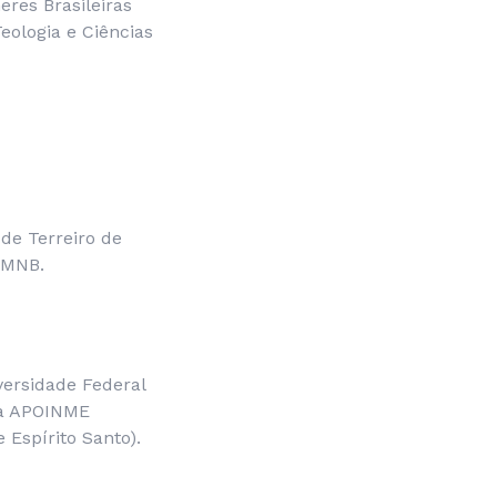
res Brasileiras
eologia e Ciências
de Terreiro de
 AMNB.
versidade Federal
da APOINME
 Espírito Santo).