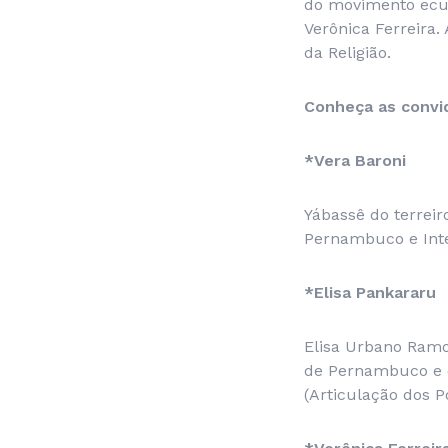
do movimento ecum
Verônica Ferreira.
da Religião.
Conheça as convid
*Vera Baroni
Yábassê do terreir
Pernambuco e Inte
*Elisa Pankararu
Elisa Urbano Ramo
de Pernambuco e 
(Articulação dos P