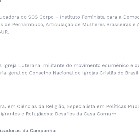
a
ucadora do SOS Corpo – Instituto Feminista para a Democr
 de Pernambuco, Articulação de Mulheres Brasileiras e A
SUR.
a Igreja Luterana, militante do movimento ecumênico e do
ária-geral do Conselho Nacional de Igrejas Cristãs do Brasil
Dra. em Ciências da Religião, Especialista em Políticas Públ
imigrantes e Refugiadxs: Desafios da Casa Comum.
lizadoras da Campanha: