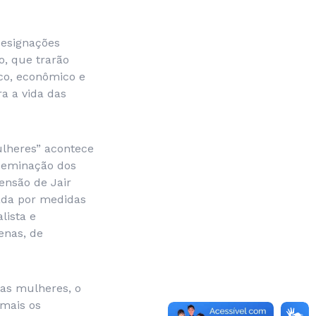
designações
o, que trarão
ico, econômico e
a a vida das
lheres” acontece
sseminação dos
ensão de Jair
ada por medidas
lista e
enas, de
das mulheres, o
mais os