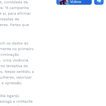
e, convidada da
iva: “A campanha
 si, para afirmar
ressões de
heres. Penso que
com os dados do
omente no primeiro
criminação
. Uma violência
mo tentativa de
s. Nesse sentido, a
lheres, valorizar
a e opressão.
 Obá Aganjú
eóloga e militante