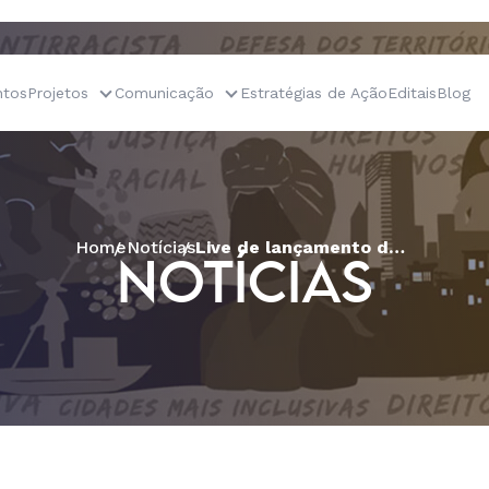
tos
Projetos
Comunicação
Estratégias de Ação
Editais
Blog
Home
Notícias
Live de lançamento da Campanha TIRE OS FUNDAMENTALISMOS DO CAMINHO! Pela Vida das Mulheres”
NOTÍCIAS