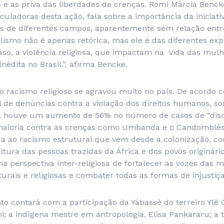
e as priva das liberdades de crenças. Romi Márcia Benck
iculadoras desta ação, fala sobre a importância da iniciat
s de diferentes campos, aparentemente sem relação entre
ismo não é apenas retórica, mas ele é das diferentes exp
caso, a violência religiosa, que impactam na vida das mul
inédita no Brasil.”, afirma Bencke.
o racismo religioso se agravou muito no país. De acordo 
l de denúncias contra a violação dos direitos humanos, s
, houve um aumento de 56% no número de casos de “dis
a maioria contra as crenças como Umbanda e o Candomblés
da ao racismo estrutural que vem desde a colonização, co
ura das pessoas trazidas da África e dos povos originário
erspectiva inter-religiosa de fortalecer as vozes das mu
turais e religiosas e combater todas as formas de injustiç
to contará com a participação da Yábassê do terreiro Ylê
ni; a indígena mestre em antropologia, Elisa Pankararu; a t