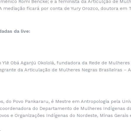
ênico Romi Bencke; e a feminista da Articulção de Mulhe
 A mediação ficará por conta de Yury Orozco, doutora em T
adas da live:
o Ylê Obá Aganjú Okoloiá, fundadora da Rede de Mulheres 
grante da Articulação de Mulheres Negras Brasileiras –
s, do Povo Pankararu, é Mestre em Antropologia pela Uni
coordenadora do Departamento de Mulheres Indígenas 
ovos e Organizações Indígenas do Nordeste, Minas Gerais e