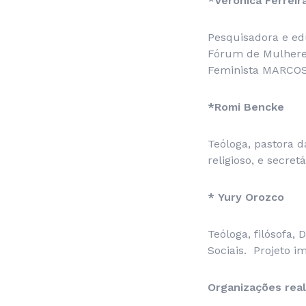
*Verônica Ferreir
Pesquisadora e ed
Fórum de Mulheres
Feminista MARCO
*Romi Bencke
Teóloga, pastora d
religioso, e secret
*
Yury Orozco
Teóloga, filósofa, 
Sociais. Projeto 
Organizações rea