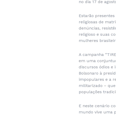
no dia 17 de agost
Estarão presentes
religiosas de matr
denúncias, resist
religioso e suas c
mulheres brasilei
A campanha “TIRE
em uma conjuntura
discursos ódios e 
Bolsonaro à presi
impopulares e a re
militarizado – que
populações tradici
E neste cenário co
mundo vive uma pr