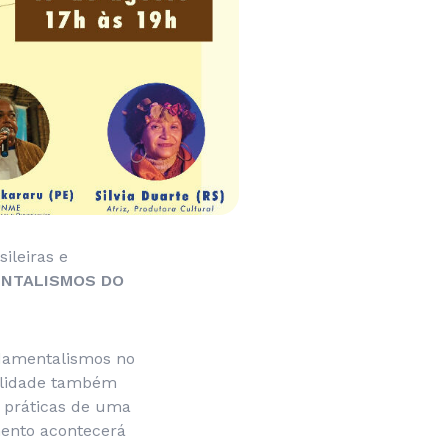
ileiras e
ENTALISMOS DO
ndamentalismos no
nalidade também
e práticas de uma
amento acontecerá