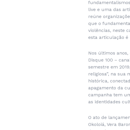
fundamentalismos 
live e uma das art
reúne organizaçõe
que o fundamental
violências, neste 
esta articulação é 
Nos últimos anos, 
Disque 100 – cana
semestre em 2019
religiosa”, na su
histórica, conecta
apagamento da cult
campanha tem uma p
as identidades cul
O ato de lançamen
Okoloiá, Vera Baro