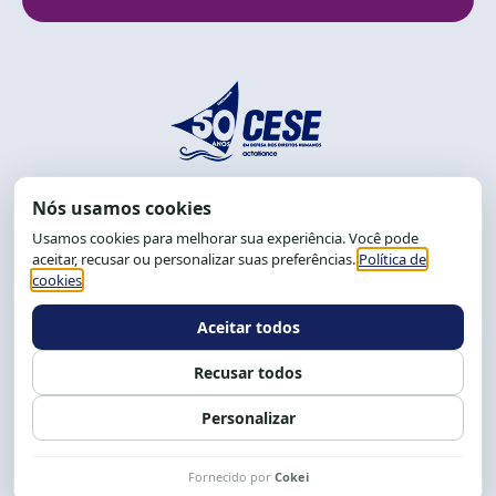
End.: R. da Graça, 150. Graça
CEP: 40.150-055
Salvador-BA, Brasil.
Tel.: (71) 2104-5457, Cel.: (71) 9 9239-2104 ou 2105
E-mail:
cese@cese.org.br
Expediente: 8h às 12h e 13 às 17h.
Siga nossas redes
Fale conosco