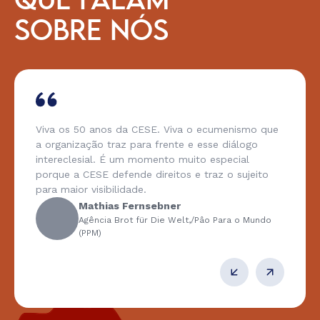
QUE FALAM
SOBRE NÓS
Viva os 50 anos da CESE. Viva o ecumenismo que
a organização traz para frente e esse diálogo
intereclesial. É um momento muito especial
porque a CESE defende direitos e traz o sujeito
para maior visibilidade.
Mathias Fernsebner
Agência Brot für Die Welt,/Pâo Para o Mundo
(PPM)