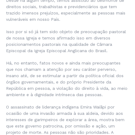
Desde há algum tempo, temos assistido ao desmonte de
direitos sociais, trabalhistas e previdenciários que tem
trazido imensos prejuízos, especialmente as pessoas mais
vulneráveis em nosso País.
Isso por si só já tem sido objeto de preocupação pastoral
de nossa Igreja e temos afirmado isso em diversos
posicionamentos pastorais na qualidade de Câmara
Episcopal da Igreja Episcopal Anglicana do Brasil.
Há, no entanto, fatos novos e ainda mais preocupantes
que nos chamam a atenção por seu caráter perverso,
insano até, de se estimular a partir da política oficial dos
órgãos governamentais, e do próprio Presidente da
República em pessoa, a violação do direito à vida, ao meio
ambiente e à dignidade intrínseca das pessoas.
O assassinato de liderança indígena Emira Waiãpi por
ocasião de uma invasão armada à sua aldeia, devido aos
interesses de garimpeiros de explorar a área, mostra bem
que este governo patrocina, por omissão e ação, um
projeto de morte. As pessoas não são prioridades. A