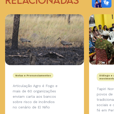
RELACIONADAS
Notas e Pronunciamentos
Diálogo e 
movimento
Articulação Agro é Fogo e
Tapiri No
mais de 60 organizações
povos de
enviam carta aos bancos
tradicion
sobre risco de incêndios
sociais e
no cenário de El Niño
fé em Pe