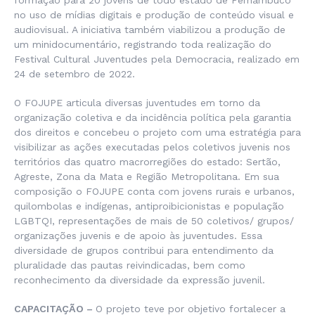
formação para 20 jovens de todo estado de Pernambuco
no uso de mídias digitais e produção de conteúdo visual e
audiovisual. A iniciativa também viabilizou a produção de
um minidocumentário, registrando toda realização do
Festival Cultural Juventudes pela Democracia, realizado em
24 de setembro de 2022.
O FOJUPE articula diversas juventudes em torno da
organização coletiva e da incidência política pela garantia
dos direitos e concebeu o projeto com uma estratégia para
visibilizar as ações executadas pelos coletivos juvenis nos
territórios das quatro macrorregiões do estado: Sertão,
Agreste, Zona da Mata e Região Metropolitana. Em sua
composição o FOJUPE conta com jovens rurais e urbanos,
quilombolas e indígenas, antiproibicionistas e população
LGBTQI, representações de mais de 50 coletivos/ grupos/
organizações juvenis e de apoio às juventudes. Essa
diversidade de grupos contribui para entendimento da
pluralidade das pautas reivindicadas, bem como
reconhecimento da diversidade da expressão juvenil.
CAPACITAÇÃO –
O projeto teve por objetivo fortalecer a