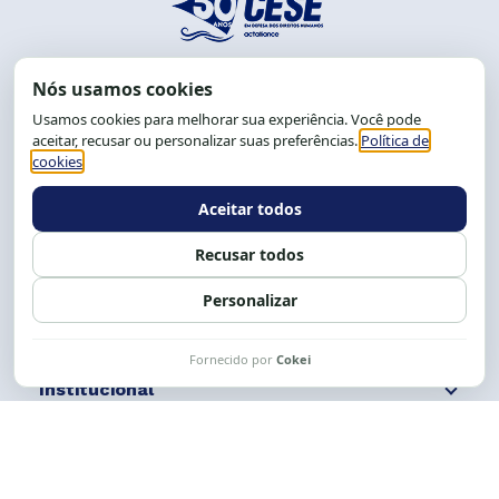
End.: R. da Graça, 150. Graça
CEP: 40.150-055
Salvador-BA, Brasil.
Tel.: (71) 2104-5457, Cel.: (71) 9 9239-2104 ou 2105
E-mail:
cese@cese.org.br
Expediente: 8h às 12h e 13 às 17h.
Siga nossas redes
Fale conosco
Institucional
Comunicação