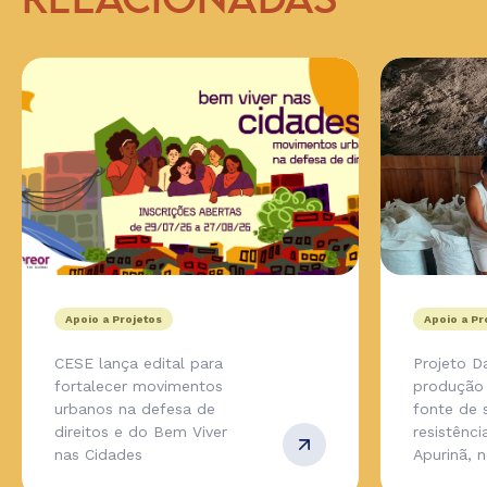
RELACIONADAS
Apoio a Projetos
Apoio a Pr
CESE lança edital para
Projeto D
fortalecer movimentos
produção 
urbanos na defesa de
fonte de 
direitos e do Bem Viver
resistênc
nas Cidades
Apurinã, 