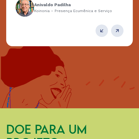
Anivaldo Padilha
Koinonia – Presença Ecumênica e Serviço
DOE PARA UM