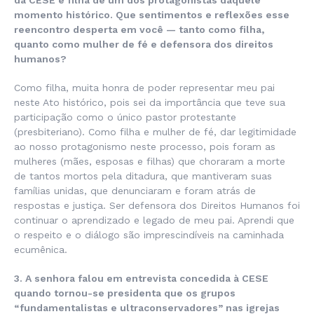
da CESE e filha de um dos protagonistas daquele
momento histórico. Que sentimentos e reflexões esse
reencontro desperta em você — tanto como filha,
quanto como mulher de fé e defensora dos direitos
humanos?
Como filha, muita honra de poder representar meu pai
neste Ato histórico, pois sei da importância que teve sua
participação como o único pastor protestante
(presbiteriano). Como filha e mulher de fé, dar legitimidade
ao nosso protagonismo neste processo, pois foram as
mulheres (mães, esposas e filhas) que choraram a morte
de tantos mortos pela ditadura, que mantiveram suas
famílias unidas, que denunciaram e foram atrás de
respostas e justiça. Ser defensora dos Direitos Humanos foi
continuar o aprendizado e legado de meu pai. Aprendi que
o respeito e o diálogo são imprescindíveis na caminhada
ecumênica.
3. A senhora falou em entrevista concedida à CESE
quando tornou-se presidenta que os grupos
“fundamentalistas e ultraconservadores” nas igrejas