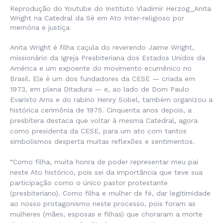
Reprodução do Youtube do Instituto Vladimir Herzog_Anita
Wright na Catedral da Sé em Ato Inter-religioso por
memória e justiça
Anita Wright é filha caçula do reverendo Jaime Wright,
missionário da Igreja Presbiteriana dos Estados Unidos da
América e um expoente do movimento ecumênico no
Brasil. Ele é um dos fundadores da CESE — criada em
1973, em plena Ditadura — e, ao lado de Dom Paulo
Evaristo Arns e do rabino Henry Sobel, também organizou a
histórica cerimônia de 1975. Cinquenta anos depois, a
presbítera destaca que voltar à mesma Catedral, agora
como presidenta da CESE, para um ato com tantos
simbolismos desperta muitas reflexões e sentimentos.
“Como filha, muita honra de poder representar meu pai
neste Ato histórico, pois sei da importância que teve sua
participação como o único pastor protestante
(presbiteriano). Como filha e mulher de fé, dar legitimidade
ao nosso protagonismo neste processo, pois foram as
mulheres (mães, esposas e filhas) que choraram a morte