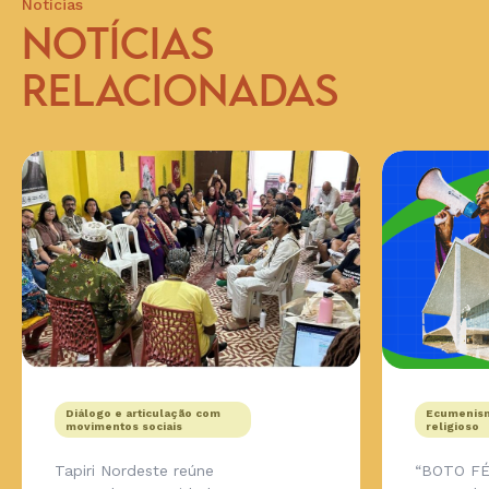
Notícias
NOTÍCIAS
RELACIONADAS
Diálogo e articulação com
Ecumenism
movimentos sociais
religioso
Tapiri Nordeste reúne
“BOTO FÉ