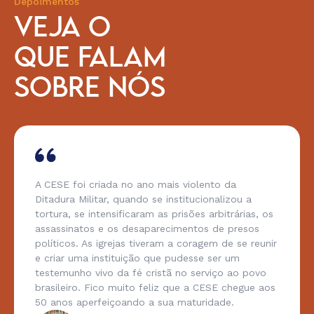
Depoimentos
VEJA O
QUE FALAM
SOBRE NÓS
A CESE foi criada no ano mais violento da
Ditadura Militar, quando se institucionalizou a
tortura, se intensificaram as prisões arbitrárias, os
assassinatos e os desaparecimentos de presos
políticos. As igrejas tiveram a coragem de se reunir
e criar uma instituição que pudesse ser um
testemunho vivo da fé cristã no serviço ao povo
brasileiro. Fico muito feliz que a CESE chegue aos
50 anos aperfeiçoando a sua maturidade.