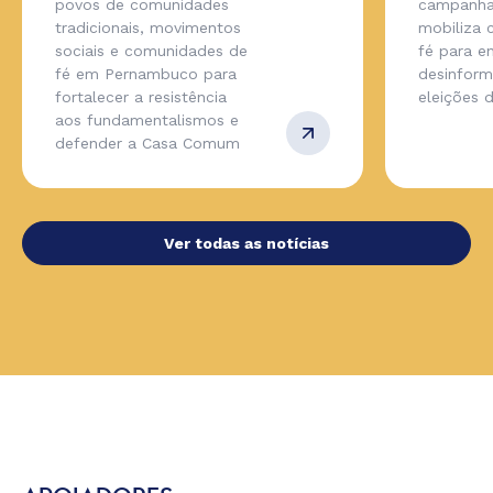
povos de comunidades
campanha
tradicionais, movimentos
mobiliza
sociais e comunidades de
fé para en
fé em Pernambuco para
desinfor
fortalecer a resistência
eleições 
aos fundamentalismos e
defender a Casa Comum
Ver todas as notícias