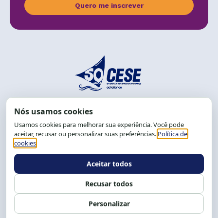
Quero me inscrever
End.: R. da Graça, 150. Graça
CEP: 40.150-055
Salvador-BA, Brasil.
Tel.: (71) 2104-5457, Cel.: (71) 9 9239-2104 ou 2105
E-mail:
cese@cese.org.br
Expediente: 8h às 12h e 13 às 17h.
Siga nossas redes
Fale conosco