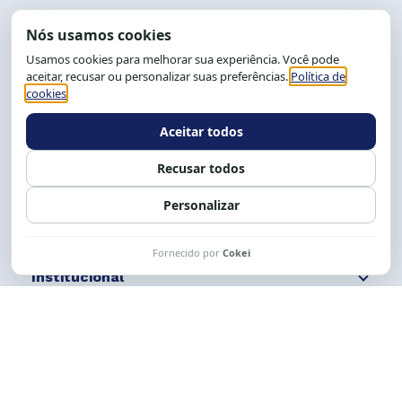
End.: R. da Graça, 150. Graça
CEP: 40.150-055
Salvador-BA, Brasil.
Tel.: (71) 2104-5457, Cel.: (71) 9 9239-2104 ou 2105
E-mail:
cese@cese.org.br
Expediente: 8h às 12h e 13 às 17h.
Siga nossas redes
Fale conosco
Institucional
Comunicação
Links Úteis