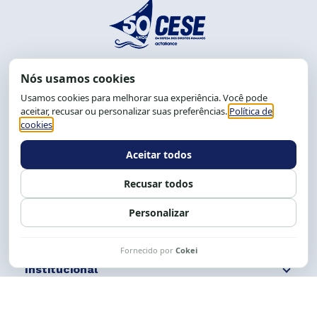
End.: R. da Graça, 150. Graça
CEP: 40.150-055
Salvador-BA, Brasil.
Tel.: (71) 2104-5457, Cel.: (71) 9 9239-2104 ou 2105
E-mail:
cese@cese.org.br
Expediente: 8h às 12h e 13 às 17h.
Siga nossas redes
Fale conosco
Institucional
Comunicação