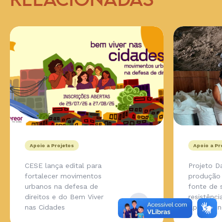
RELACIONADAS
Apoio a Projetos
Apoio a Pr
CESE lança edital para
Projeto D
fortalecer movimentos
produção 
urbanos na defesa de
fonte de 
direitos e do Bem Viver
resistênc
nas Cidades
Apurinã, 