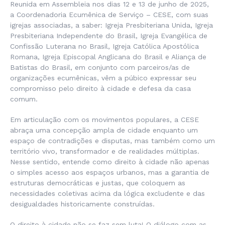
Reunida em Assembleia nos dias 12 e 13 de junho de 2025,
a Coordenadoria Ecumênica de Serviço – CESE, com suas
igrejas associadas, a saber: Igreja Presbiteriana Unida, Igreja
Presbiteriana Independente do Brasil, Igreja Evangélica de
Confissão Luterana no Brasil, Igreja Católica Apostólica
Romana, Igreja Episcopal Anglicana do Brasil e Aliança de
Batistas do Brasil, em conjunto com parceiros/as de
organizações ecumênicas, vêm a púbico expressar seu
compromisso pelo direito à cidade e defesa da casa
comum.
Em articulação com os movimentos populares, a CESE
abraça uma concepção ampla de cidade enquanto um
espaço de contradições e disputas, mas também como um
território vivo, transformador e de realidades múltiplas.
Nesse sentido, entende como direito à cidade não apenas
o simples acesso aos espaços urbanos, mas a garantia de
estruturas democráticas e justas, que coloquem as
necessidades coletivas acima da lógica excludente e das
desigualdades historicamente construídas.
O direito à cidade não se faz sem luta! O diálogo com as