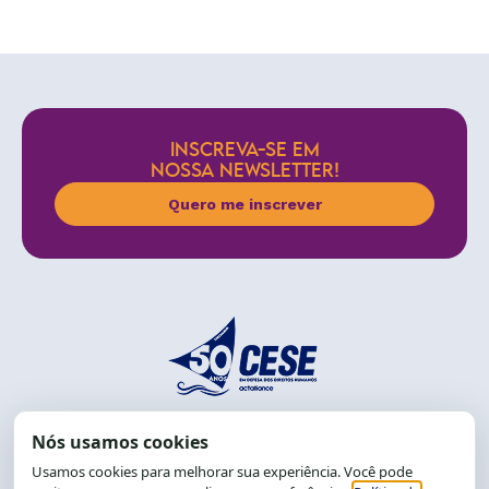
INSCREVA-SE EM
NOSSA NEWSLETTER!
Quero me inscrever
End.: R. da Graça, 150. Graça
CEP: 40.150-055
Salvador-BA, Brasil.