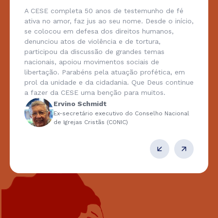
A CESE completa 50 anos de testemunho de fé
ativa no amor, faz jus ao seu nome. Desde o início,
se colocou em defesa dos direitos humanos,
denunciou atos de violência e de tortura,
participou da discussão de grandes temas
nacionais, apoiou movimentos sociais de
libertação. Parabéns pela atuação profética, em
prol da unidade e da cidadania. Que Deus continue
a fazer da CESE uma benção para muitos.
Ervino Schmidt
Ex-secretário executivo do Conselho Nacional
de Igrejas Cristãs (CONIC)