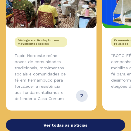
Diálogo e articulação com
Ecumenism
movimentos sociais
religioso
Tapiri Nordeste reúne
“BOTO FÉ
povos de comunidades
campanha
tradicionais, movimentos
mobiliza
sociais e comunidades de
fé para en
fé em Pernambuco para
desinfor
fortalecer a resistência
eleições 
aos fundamentalismos e
defender a Casa Comum
Ver todas as notícias