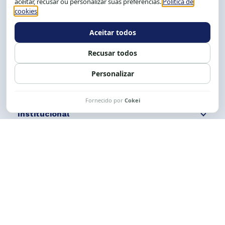
Tel.: (71) 2104-5457, Cel.: (71) 9 9239-2104 ou 2105
E-mail:
cese@cese.org.br
Expediente: 8h às 12h e 13 às 17h.
Siga nossas redes
Fale conosco
Institucional
Comunicação
Links Úteis
CESE © 2012 - 2026. Todos os direitos reservados.