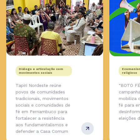
Diálogo e articulação com
Ecumenism
movimentos sociais
religioso
Tapiri Nordeste reúne
“BOTO FÉ
povos de comunidades
campanha
tradicionais, movimentos
mobiliza
sociais e comunidades de
fé para en
fé em Pernambuco para
desinfor
fortalecer a resistência
eleições 
aos fundamentalismos e
defender a Casa Comum