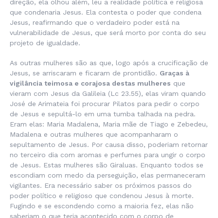
direção, ela olhou além, leu a realidade política e religiosa
que condenaria Jesus. Ela contesta o poder que condena
Jesus, reafirmando que o verdadeiro poder está na
vulnerabilidade de Jesus, que será morto por conta do seu
projeto de igualdade.
As outras mulheres são as que, logo após a crucificação de
Jesus, se arriscaram e ficaram de prontidão.
Graças à
vigilância teimosa e corajosa destas mulheres
que
vieram com Jesus da Galileia (Lc 23.55), elas viram quando
José de Arimateia foi procurar Pilatos para pedir o corpo
de Jesus e sepultá-lo em uma tumba talhada na pedra.
Eram elas: Maria Madalena, Maria mãe de Tiago e Zebedeu,
Madalena e outras mulheres que acompanharam o
sepultamento de Jesus. Por causa disso, poderiam retornar
no terceiro dia com aromas e perfumes para ungir o corpo
de Jesus. Estas mulheres são Giraluas. Enquanto todos se
escondiam com medo da perseguição, elas permaneceram
vigilantes. Era necessário saber os próximos passos do
poder político e religioso que condenou Jesus à morte.
Fugindo e se escondendo como a maioria fez, elas não
saberiam o que teria acontecido com o corpo de