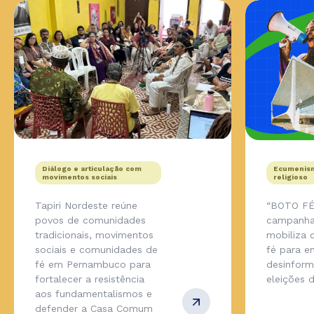
Diálogo e articulação com
Ecumenism
movimentos sociais
religioso
Tapiri Nordeste reúne
“BOTO FÉ
povos de comunidades
campanha
tradicionais, movimentos
mobiliza
sociais e comunidades de
fé para en
fé em Pernambuco para
desinfor
fortalecer a resistência
eleições 
aos fundamentalismos e
defender a Casa Comum