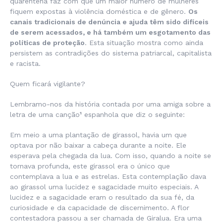
quarentena faz com que um maior número de mulheres
fiquem expostas à violência doméstica e de gênero.
Os
canais tradicionais de denúncia e ajuda têm sido difíceis
de serem acessados, e há também um esgotamento das
políticas de proteção
. Esta situação mostra como ainda
persistem as contradições do sistema patriarcal, capitalista
e racista.
Quem ficará vigilante?
Lembramo-nos da história contada por uma amiga sobre a
letra de uma canção
¹
espanhola que diz o seguinte:
Em meio a uma plantação de girassol, havia um que
optava por não baixar a cabeça durante a noite. Ele
esperava pela chegada da lua. Com isso, quando a noite se
tornava profunda, este girassol era o único que
contemplava a lua e as estrelas. Esta contemplação dava
ao girassol uma lucidez e sagacidade muito especiais. A
lucidez e a sagacidade eram o resultado da sua fé, da
curiosidade e da capacidade de discernimento. A flor
contestadora passou a ser chamada de Giralua. Era uma