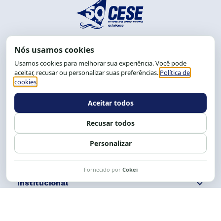
End.: R. da Graça, 150. Graça
CEP: 40.150-055
Salvador-BA, Brasil.
Tel.: (71) 2104-5457, Cel.: (71) 9 9239-2104 ou 2105
E-mail:
cese@cese.org.br
Expediente: 8h às 12h e 13 às 17h.
Siga nossas redes
Fale conosco
Institucional
Comunicação