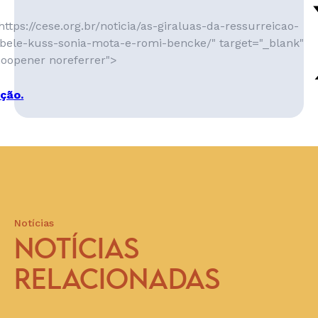
https://cese.org.br/noticia/as-giraluas-da-ressurreicao-
ibele-kuss-sonia-mota-e-romi-bencke/" target="_blank"
noopener noreferrer">
ção.
Notícias
NOTÍCIAS
RELACIONADAS