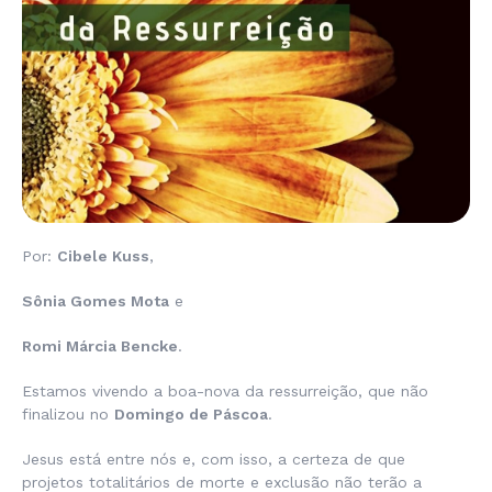
Por:
Cibele Kuss
,
Sônia Gomes Mota
e
Romi Márcia Bencke
.
Estamos vivendo a boa-nova da ressurreição, que não
finalizou no
Domingo de Páscoa
.
Jesus está entre nós e, com isso, a certeza de que
projetos totalitários de morte e exclusão não terão a