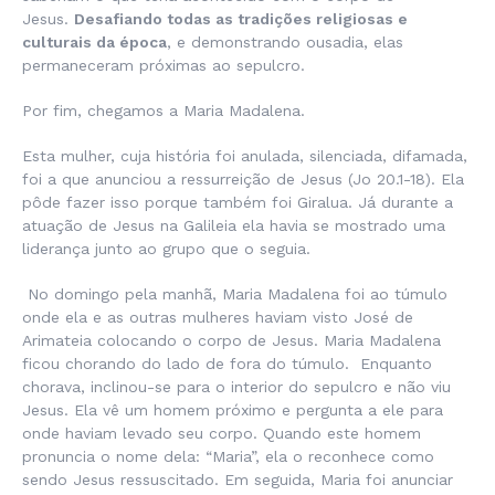
Jesus.
Desafiando todas as tradições religiosas e
culturais da época
, e demonstrando ousadia, elas
permaneceram próximas ao sepulcro.
Por fim, chegamos a Maria Madalena.
Esta mulher, cuja história foi anulada, silenciada, difamada,
foi a que anunciou a ressurreição de Jesus (Jo 20.1-18). Ela
pôde fazer isso porque também foi Giralua. Já durante a
atuação de Jesus na Galileia ela havia se mostrado uma
liderança junto ao grupo que o seguia.
No domingo pela manhã, Maria Madalena foi ao túmulo
onde ela e as outras mulheres haviam visto José de
Arimateia colocando o corpo de Jesus. Maria Madalena
ficou chorando do lado de fora do túmulo. Enquanto
chorava, inclinou-se para o interior do sepulcro e não viu
Jesus. Ela vê um homem próximo e pergunta a ele para
onde haviam levado seu corpo. Quando este homem
pronuncia o nome dela: “Maria”, ela o reconhece como
sendo Jesus ressuscitado. Em seguida, Maria foi anunciar