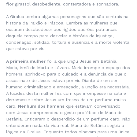
flor girassol desobediente, contestadora e sonhadora.
A Giralua lembra algumas personagens que são centrais na
história da Paixão e Páscoa. Lembra as mulheres que
ousaram desobedecer aos rígidos padrões patriarcais
daquele tempo para desvelar a história de injustiça,
condenação, solidão, tortura e ausência e a morte violenta
que estava por vir.
A primeira mulher
foi a que ungiu Jesus em Betânia,
Maria, irmã de Marta e Lázaro. Maria irrompe o espaço dos
homens, abrindo-o para o cuidado e a denúncia de que o
assassinato de Jesus estava por vir. Diante de um ser
humano criminalizado e ameaçado, a unção era necessária.
A lucidez desta mulher fez com que irrompesse na sala e
derramasse sobre Jesus um frasco de um perfume muito
caro.
Nenhum dos homens
que estavam conversando
com Jesus compreendeu o gesto profético de Maria de
Betânia. Criticaram o desperdício de um perfume caro. Não
entenderam nada da vida real. Maria de Betânia seguiu a
lógica da Giralua. Enquanto todos olhavam para uma única