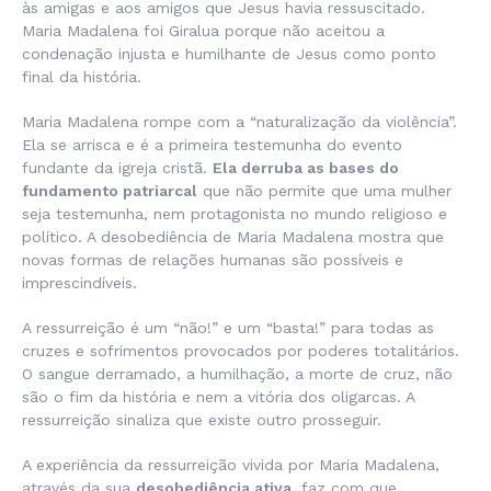
às amigas e aos amigos que Jesus havia ressuscitado.
Maria Madalena foi Giralua porque não aceitou a
condenação injusta e humilhante de Jesus como ponto
final da história.
Maria Madalena rompe com a “naturalização da violência”.
Ela se arrisca e é a primeira testemunha do evento
fundante da igreja cristã.
Ela derruba as bases do
fundamento patriarcal
que não permite que uma mulher
seja testemunha, nem protagonista no mundo religioso e
político. A desobediência de Maria Madalena mostra que
novas formas de relações humanas são possíveis e
imprescindíveis.
A ressurreição é um “não!” e um “basta!” para todas as
cruzes e sofrimentos provocados por poderes totalitários.
O sangue derramado, a humilhação, a morte de cruz, não
são o fim da história e nem a vitória dos oligarcas. A
ressurreição sinaliza que existe outro prosseguir.
A experiência da ressurreição vivida por Maria Madalena,
através da sua
desobediência ativa
, faz com que