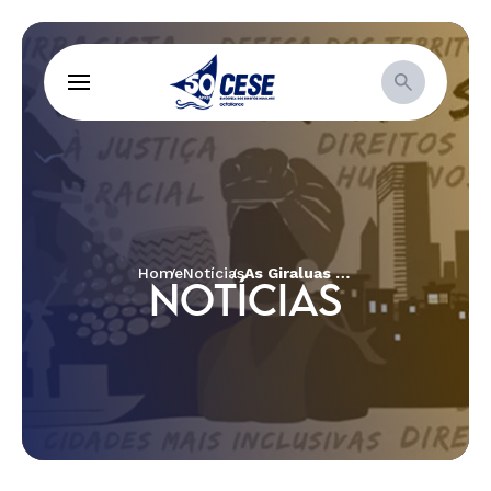
Home
Notícias
As Giraluas da Ressurreição. Por Cibele Kuss, Sônia Mota e Romi Bencke
NOTÍCIAS