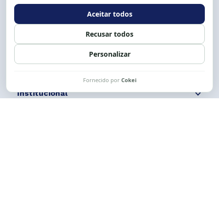
Expediente: 8h às 12h e 13 às 17h.
Siga nossas redes
Fale conosco
Institucional
Comunicação
Links Úteis
CESE © 2012 - 2026. Todos os direitos reservados.
Esta obra está licenciada com uma Licença
Creative Commons Atribuição-NãoComercial-
CompartilhaIgual 4.0 Internacional.