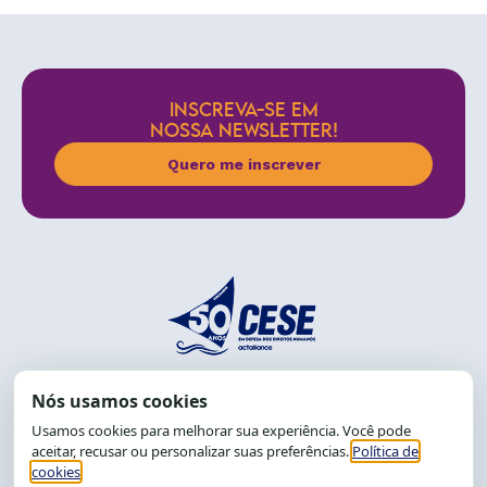
INSCREVA-SE EM
NOSSA NEWSLETTER!
Quero me inscrever
End.: R. da Graça, 150. Graça
CEP: 40.150-055
Salvador-BA, Brasil.
Tel.: (71) 2104-5457, Cel.: (71) 9 9239-2104 ou 2105
E-mail:
cese@cese.org.br