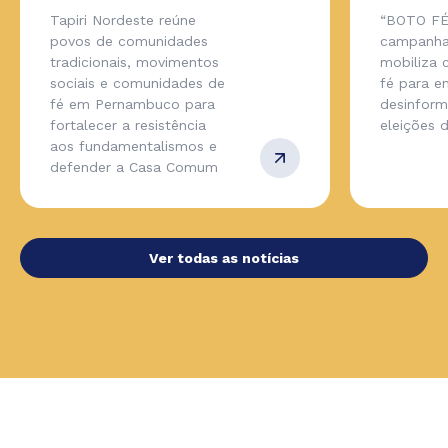
Tapiri Nordeste reúne
“BOTO FÉ
povos de comunidades
campanha
tradicionais, movimentos
mobiliza
sociais e comunidades de
fé para en
fé em Pernambuco para
desinfor
fortalecer a resistência
eleições 
aos fundamentalismos e
defender a Casa Comum
Ver todas as notícias