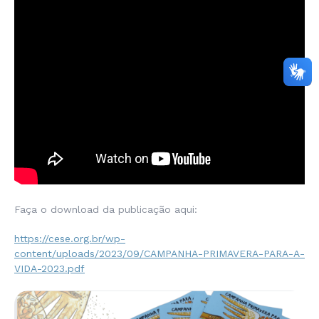
Faça o download da publicação aqui:
https://cese.org.br/wp-
content/uploads/2023/09/CAMPANHA-PRIMAVERA-PARA-A-
VIDA-2023.pdf