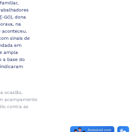
familiar,
rabalhadores
T
-GO), dona
orava, na
me aconteceu.
com sinais de
undada em
ve ampla
 a base do
vindicaram
a ocasião,
 um acampamento
dio contra as