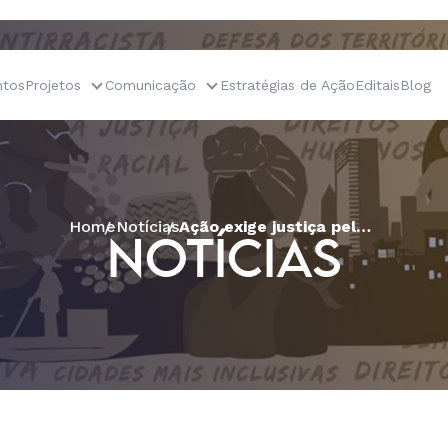
tos
Projetos
Comunicação
Estratégias de Ação
Editais
Blog
Home
Notícias
Ação exige justiça pela militante do MST assassinada pelo ex-marido em GO
NOTÍCIAS