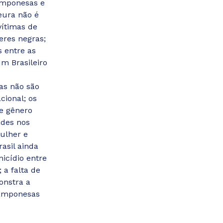
amponesas e
eura não é
vítimas de
eres negras;
 entre as
m Brasileiro
mas não são
cional; os
 e gênero
ades nos
ulher e
asil ainda
nicídio entre
 a falta de
onstra a
camponesas