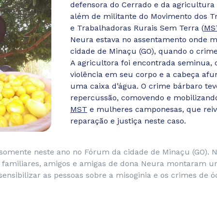
defensora do Cerrado e da agricultura 
além de militante do Movimento dos T
e Trabalhadoras Rurais Sem Terra (
MS
Neura estava no assentamento onde m
cidade de Minaçu (GO), quando o cri
A agricultora foi encontrada seminua, 
violência em seu corpo e a cabeça af
uma caixa d’água. O crime bárbaro te
repercussão, comovendo e mobilizando
MST
e mulheres camponesas, que rei
reparação e justiça neste caso.
o somente neste ano no Fórum da cidade de Minaçu (GO). N
, familiares, amigos e amigas de dona Neura montaram
sensibilizar as pessoas sobre a misoginia e os crimes de ó