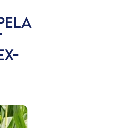
PELA
T
EX-