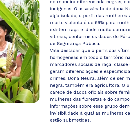
de maneira diferenciada negras, c
indígenas. O assassinato de dona N
algo isolado, o perfil das mulheres 
morte violenta é de 66% para mulh
existem raça e idade muito comuns
vítimas, conforme os dados do Fóru
de Segurança Pública.
Vale destacar que o perfil das víti
homogêneas em todo o território na
marcadores sociais de raça, classe
geram diferenciações e especificid
crimes. Dona Neura, além de ser m
negra, também era agricultora. O Br
carece de dados oficiais sobre femi
mulheres das florestas e do campo;
informações sobre esse grupo dem
invisibilidade à qual as mulheres 
estão submetidas.