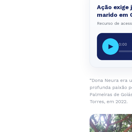
Ação exige 
marido em 
Recurso de acessi
0:00
▶
“Dona Neura era u
profunda paixão pe
Palmeiras de Goiá
Torres, em 2022.