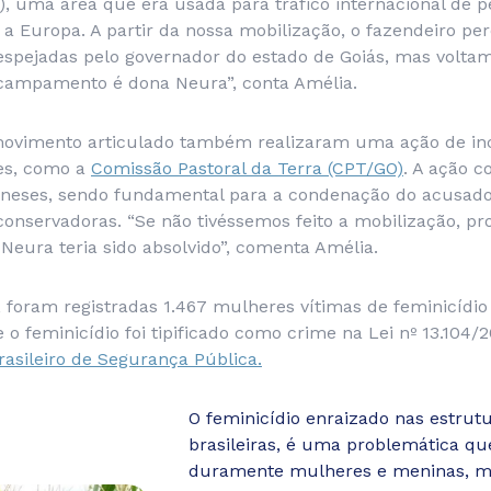
), uma área que era usada para tráfico internacional de p
a Europa. A partir da nossa mobilização, o fazendeiro pe
spejadas pelo governador do estado de Goiás, mas volt
campamento é dona Neura”, conta Amélia.
ovimento articulado também realizaram uma ação de inc
es, como a
Comissão Pastoral da Terra (CPT/GO)
. A ação c
oneses, sendo fundamental para a condenação do acus
conservadoras. “Se não tivéssemos feito a mobilização, p
Neura teria sido absolvido”, comenta Amélia.
foram registradas 1.467 mulheres vítimas de feminicídio 
 feminicídio foi tipificado como crime na Lei nº 13.104/
asileiro de Segurança Pública.
O feminicídio enraizado nas estrutu
brasileiras, é uma problemática q
duramente mulheres e meninas, m