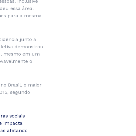
essoas, inclusive
rdeu essa área.
amos para a mesma
idência junto a
oletiva demonstrou
ado, mesmo em um
rovavelmente o
no Brasil, o maior
2015, segundo
ras sociais
ue impacta
as afetando