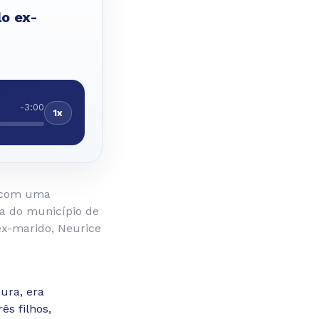
lo ex-
-3:00
1x
, com uma
da do município de
ex-marido, Neurice
ura, era
ês filhos,