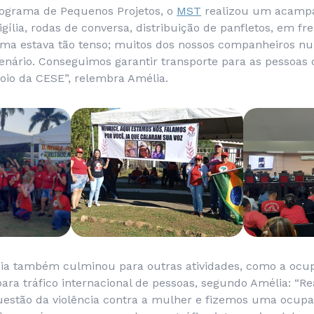
ograma de Pequenos Projetos, o
MST
realizou um acamp
gília, rodas de conversa, distribuição de panfletos, em f
lima estava tão tenso; muitos dos nossos companheiros n
nário. Conseguimos garantir transporte para as pessoas
oio da CESE”, relembra Amélia.
cia também culminou para outras atividades, como a oc
para tráfico internacional de pessoas, segundo Amélia: “R
uestão da violência contra a mulher e fizemos uma ocup