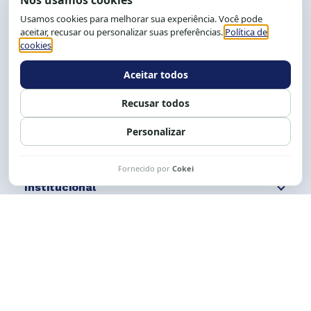
End.: R. da Graça, 150. Graça
CEP: 40.150-055
Salvador-BA, Brasil.
Tel.: (71) 2104-5457, Cel.: (71) 9 9239-2104 ou 2105
E-mail:
cese@cese.org.br
Expediente: 8h às 12h e 13 às 17h.
Siga nossas redes
Fale conosco
Institucional
Comunicação
Links Úteis