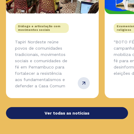
Diálogo e articulação com
Ecumenism
movimentos sociais
religioso
Tapiri Nordeste reúne
“BOTO FÉ
povos de comunidades
campanha
tradicionais, movimentos
mobiliza
sociais e comunidades de
fé para en
fé em Pernambuco para
desinfor
fortalecer a resistência
eleições 
aos fundamentalismos e
defender a Casa Comum
Ver todas as notícias