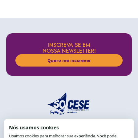
INSCREVA-SE EM
NOSSA NEWSLETTER!
Quero me inscrever
End.: R. da Graça, 150. Graça
CEP: 40.150-055