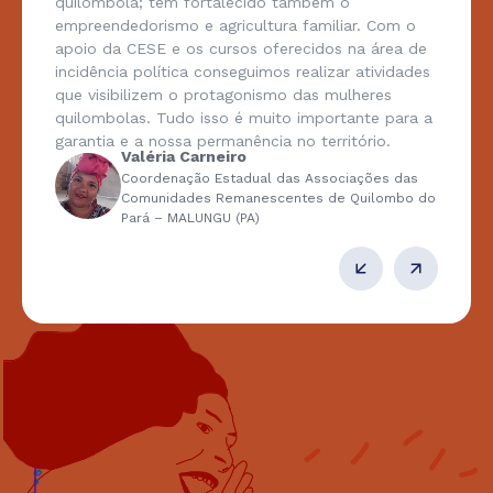
quilombola; tem fortalecido também o
empreendedorismo e agricultura familiar. Com o
apoio da CESE e os cursos oferecidos na área de
incidência política conseguimos realizar atividades
que visibilizem o protagonismo das mulheres
quilombolas. Tudo isso é muito importante para a
garantia e a nossa permanência no território.
Valéria Carneiro
Coordenação Estadual das Associações das
Comunidades Remanescentes de Quilombo do
Pará – MALUNGU (PA)