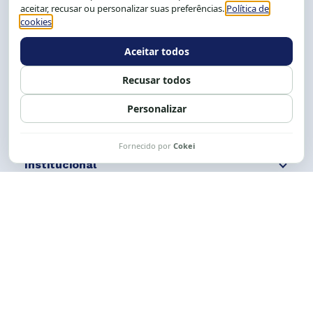
Salvador-BA, Brasil.
Tel.: (71) 2104-5457, Cel.: (71) 9 9239-2104 ou 2105
E-mail:
cese@cese.org.br
Expediente: 8h às 12h e 13 às 17h.
Siga nossas redes
Fale conosco
Institucional
Comunicação
Links Úteis
CESE © 2012 - 2026. Todos os direitos reservados.