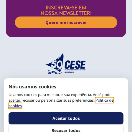
INSCREVA-SE EM
NOSSA NEWSLETTER!
Quero me inscrever
End.: R. da Graça, 150. Graça
CEP: 40.150-055
Salvador-BA, Brasil.
Tel.: (71) 2104-5457, Cel.: (71) 9 9239-2104 ou 2105
E-mail:
cese@cese.org.br
Expediente: 8h às 12h e 13 às 17h.