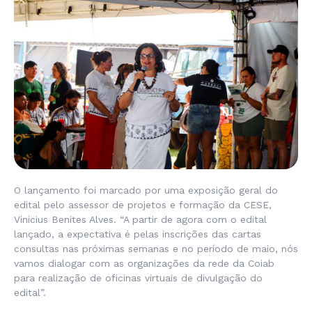
O lançamento foi marcado por uma exposição geral do
edital pelo assessor de projetos e formação da CESE,
Vinicius Benites Alves. “A partir de agora com o edital
lançado, a expectativa é pelas inscrições das cartas
consultas nas próximas semanas e no período de maio, nós
vamos dialogar com as organizações da rede da Coiab
para realização de oficinas virtuais de divulgação do
edital”.