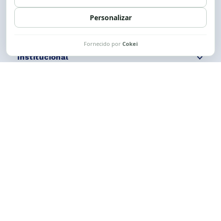
Siga nossas redes
Fale conosco
Institucional
Comunicação
Links Úteis
CESE © 2012 - 2026. Todos os direitos reservados.
Esta obra está licenciada com uma Licença
Creative Commons Atribuição-NãoComercial-
CompartilhaIgual 4.0 Internacional.
Desenvolvido por
M2HP