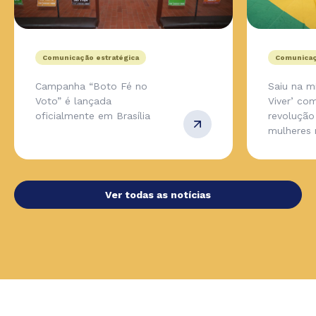
Comunicação estratégica
Comunicaç
Campanha “Boto Fé no
Saiu na m
Voto” é lançada
Viver’ co
oficialmente em Brasília
revolução
mulheres 
Ver todas as notícias