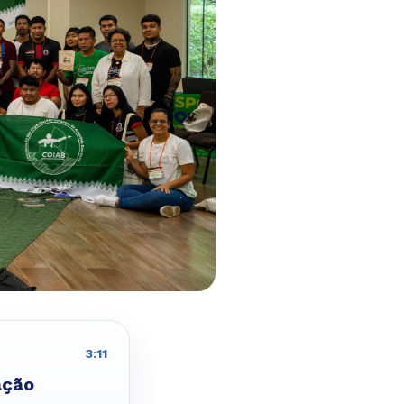
3:11
ação