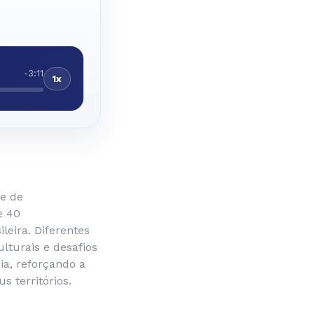
-3:11
1x
de de
e 40
leira. Diferentes
ulturais e desafios
a, reforçando a
 territórios.