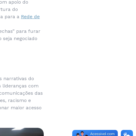
om apoio do
rtura do
na para a
Rede de
echas” para furar
o seja negociado
 narrativas do
s lideranças com
s comunicações das
es, racismo e
onar maior acesso