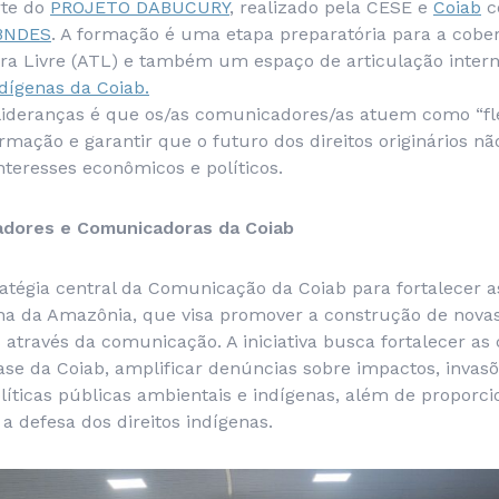
rte do
PROJETO DABUCURY
, realizado pela CESE e
Coiab
c
BNDES
. A formação é uma etapa preparatória para a cobe
a Livre (ATL)
e também um espaço de articulação inter
ígenas da Coiab.
 lideranças é que os/as comunicadores/as atuem como “fl
rmação e garantir que o futuro dos direitos originários nã
nteresses econômicos e políticos.
dores e Comunicadoras da Coiab
tégia central da Comunicação da Coiab para fortalecer as
a da Amazônia, que visa promover a construção de nova
 através da comunicação. A iniciativa busca fortalecer a
se da Coiab, amplificar denúncias sobre impactos, invasõ
íticas públicas ambientais e indígenas, além de proporci
a defesa dos direitos indígenas.