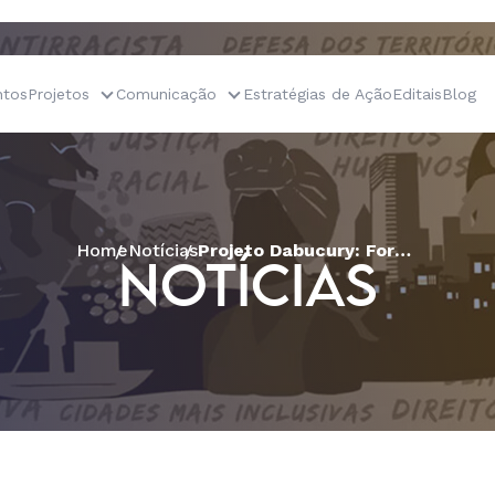
tos
Projetos
Comunicação
Estratégias de Ação
Editais
Blog
Home
Notícias
Projeto Dabucury: Formação reforça o papel da comunicação como estratégia para a defesa de direitos
NOTÍCIAS