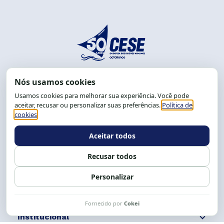
End.: R. da Graça, 150. Graça
CEP: 40.150-055
Salvador-BA, Brasil.
Tel.: (71) 2104-5457, Cel.: (71) 9 9239-2104 ou 2105
E-mail:
cese@cese.org.br
Expediente: 8h às 12h e 13 às 17h.
Siga nossas redes
Fale conosco
Institucional