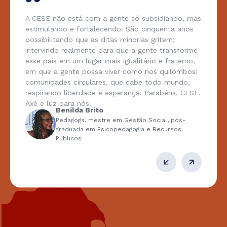
A gente tem uma associação do meu povo,
Karipuna, na Terra Indígena Uaçá. Por muito tempo
a nossa organização ficou inadimplente, sem
poder atuar com nosso povo. Mas, conseguimos
acessar o recurso da CESE para fortalecer
organização indígena e estruturar a associação e
reorganizá-la. Hoje orgulhosamente e muito
emocionada digo que fazemos a Assembleia do
Povo Karipuna realizada por nós indígenas, gerindo
nosso próprio recurso. Atualmente temos uma
diretoria toda indígena, conseguimos captar
recursos e acessar outros projetos. E isso tudo só
foi possível por causa da parceria com a CESE.
Luene Karipuna
Associação das Mulheres Indígenas em Mutirão
– AMIM (Amapá)