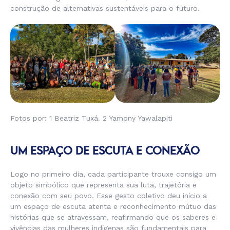
construção de alternativas sustentáveis para o futuro.
Fotos por: 1 Beatriz Tuxá. 2 Yamony Yawalapiti
UM ESPAÇO DE ESCUTA E CONEXÃO
Logo no primeiro dia, cada participante trouxe consigo um
objeto simbólico que representa sua luta, trajetória e
conexão com seu povo. Esse gesto coletivo deu início a
um espaço de escuta atenta e reconhecimento mútuo das
histórias que se atravessam, reafirmando que os saberes e
vivências das mulheres indígenas são fundamentais para