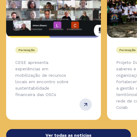
Formação
Formação
CESE apresenta
Projeto D
experiências em
saberes e
mobilização de recursos
organizaç
locais em encontro sobre
fortalece
sustentabilidade
a gestão 
financeira das OSCs
território
rede de 
Coiab
Ver todas as notícias