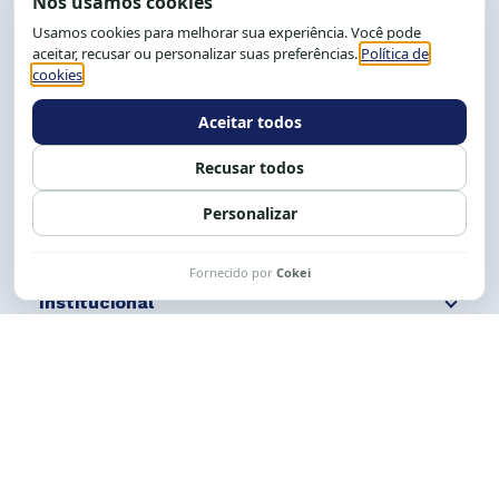
End.: R. da Graça, 150. Graça
CEP: 40.150-055
Salvador-BA, Brasil.
Tel.: (71) 2104-5457, Cel.: (71) 9 9239-2104 ou 2105
E-mail:
cese@cese.org.br
Expediente: 8h às 12h e 13 às 17h.
Siga nossas redes
Fale conosco
Institucional
Comunicação
Links Úteis