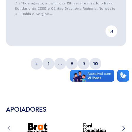
Dia 11 de agosto, a partir das 12h será realizado o Bazar
Solidário da CESE e Cáritas Brasileira Regional Nordeste
3 – Bahia e Sergipe....
«
1
…
8
9
10
APOIADORES