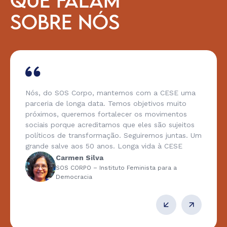
QUE FALAM
SOBRE NÓS
Nós, do SOS Corpo, mantemos com a CESE uma
parceria de longa data. Temos objetivos muito
próximos, queremos fortalecer os movimentos
sociais porque acreditamos que eles são sujeitos
políticos de transformação. Seguiremos juntas. Um
grande salve aos 50 anos. Longa vida à CESE
Carmen Silva
SOS CORPO – Instituto Feminista para a
Democracia