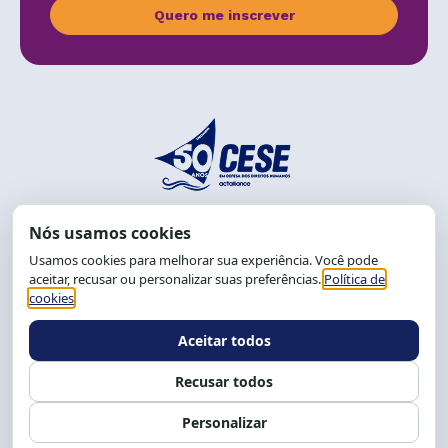
Quero me inscrever
End.: R. da Graça, 150. Graça
CEP: 40.150-055
Salvador-BA, Brasil.
Tel.: (71) 2104-5457, Cel.: (71) 9 9239-2104 ou 2105
E-mail:
cese@cese.org.br
Expediente: 8h às 12h e 13 às 17h.
Siga nossas redes
Fale conosco