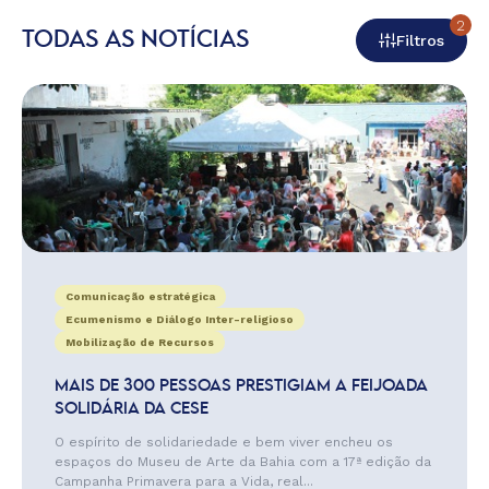
2
TODAS AS NOTÍCIAS
Filtros
Comunicação estratégica
Ecumenismo e Diálogo Inter-religioso
Mobilização de Recursos
MAIS DE 300 PESSOAS PRESTIGIAM A FEIJOADA
SOLIDÁRIA DA CESE
O espírito de solidariedade e bem viver encheu os
espaços do Museu de Arte da Bahia com a 17ª edição da
Campanha Primavera para a Vida, real...