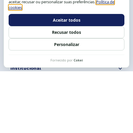
Tel.: (71) 2104-5457, Cel.: (71) 9 9239-2104 ou 2105
E-mail:
cese@cese.org.br
Expediente: 8h às 12h e 13 às 17h.
Siga nossas redes
Fale conosco
Institucional
Comunicação
Links Úteis
CESE © 2012 - 2026. Todos os direitos reservados.