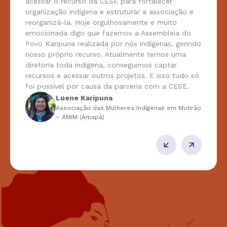
acessar o recurso da CESE para fortalecer
organização indígena e estruturar a associação e
reorganizá-la. Hoje orgulhosamente e muito
emocionada digo que fazemos a Assembleia do
Povo Karipuna realizada por nós indígenas, gerindo
nosso próprio recurso. Atualmente temos uma
diretoria toda indígena, conseguimos captar
recursos e acessar outros projetos. E isso tudo só
foi possível por causa da parceria com a CESE.
Luene Karipuna
Associação das Mulheres Indígenas em Mutirão
– AMIM (Amapá)