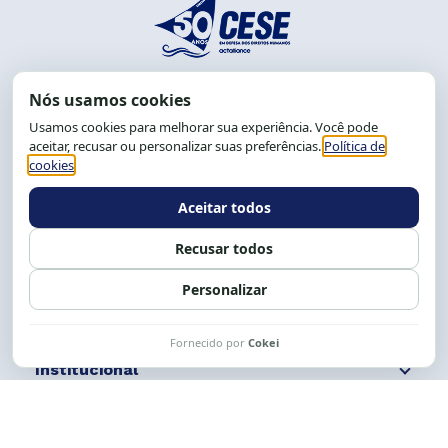
End.: R. da Graça, 150. Graça
CEP: 40.150-055
Salvador-BA, Brasil.
Tel.: (71) 2104-5457, Cel.: (71) 9 9239-2104 ou 2105
E-mail:
cese@cese.org.br
Expediente: 8h às 12h e 13 às 17h.
Siga nossas redes
Fale conosco
Institucional
Comunicação