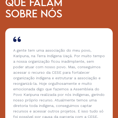
QUE FALAM
SOBRE NÓS
A gente tem uma associação do meu povo,
Karipuna, na Terra Indígena Uaçá. Por muito tempo
a nossa organização ficou inadimplente, sem
poder atuar com nosso povo. Mas, conseguimos
acessar o recurso da CESE para fortalecer
organização indígena e estruturar a associação e
reorganizá-la. Hoje orgulhosamente e muito
emocionada digo que fazemos a Assembleia do
Povo Karipuna realizada por nós indígenas, gerindo
nosso próprio recurso. Atualmente temos uma
diretoria toda indígena, conseguimos captar
recursos e acessar outros projetos. E isso tudo só
foi possível por causa da parceria com a CESE.