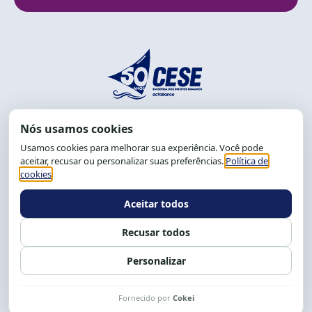
End.: R. da Graça, 150. Graça
CEP: 40.150-055
Salvador-BA, Brasil.
Tel.: (71) 2104-5457, Cel.: (71) 9 9239-2104 ou 2105
E-mail:
cese@cese.org.br
Expediente: 8h às 12h e 13 às 17h.
Siga nossas redes
Fale conosco