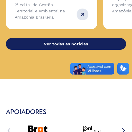
2º edital de Gestão
organizaç
Territorial e Ambiental na
Amazônia
Amazônia Brasileira
Ver todas as notícias
APOIADORES