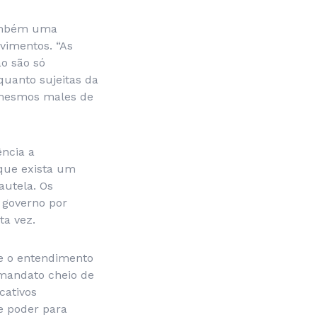
também uma
vimentos. “As
o são só
quanto sujeitas da
 mesmos males de
ncia a
 que exista um
autela. Os
 governo por
ta vez.
me o entendimento
o mandato cheio de
cativos
e poder para