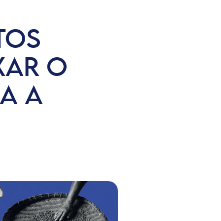
TOS
XAR O
A A