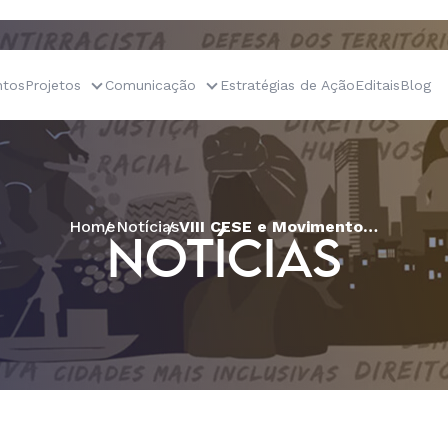
tos
Projetos
Comunicação
Estratégias de Ação
Editais
Blog
Home
Notícias
VIII CESE e Movimentos Sociais: é preciso puxar o novo governo para a esquerda
NOTÍCIAS