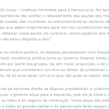
SOS Corpo – Instituto Feminista para a Democracia, fez 
importância não aceitar o rebaixamento das pautas dos mo
da cidade, das mulheres, do enfrentamento ao racismo nã
mais que sejam importantes para nós nos constituirmos en
 rebaixar nossa pauta. Do contrário, vamos padecer dos
 não estou disposta a isso.”
 no cenário político, os debates perpassaram com frequê
fazer incidência política junto ao Governo Federal. Ainda
iro por parte dos grupos, há, em maior proporção, o de c
deram que cometeram um erro ao deixar de pressionar o
a-lo, há 20 anos atrás. Um erro que não pode se repetir des
ta da extrema direita na disputa presidencial, é unâni
uxar o governo atual para a esquerda, pois ele já inicia 
 ao hidro e ao negócio da mineração. Todos esses são indi
o lobby do grande capital e do patriarcado terão espaço 