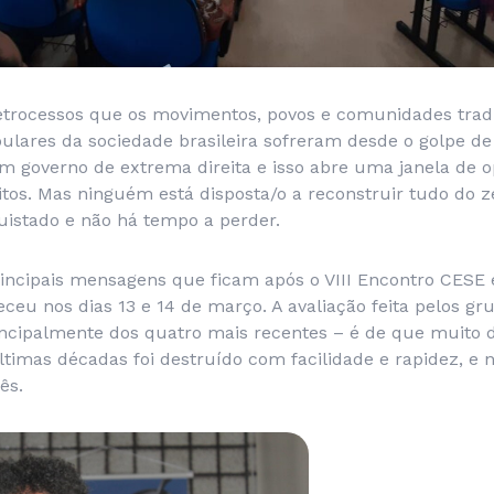
etrocessos que os movimentos, povos e comunidades tradi
lares da sociedade brasileira sofreram desde o golpe de
 um governo de extrema direita e isso abre uma janela de 
tos. Mas ninguém está disposta/o a reconstruir tudo do ze
uistado e não há tempo a perder.
incipais mensagens que ficam após o VIII Encontro CESE
eceu nos dias 13 e 14 de março. A avaliação feita pelos g
incipalmente dos quatro mais recentes – é de que muito d
ltimas décadas foi destruído com facilidade e rapidez, e
ês.