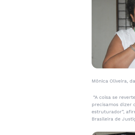
Mônica Oliveira, d
“A coisa se revert
precisamos dizer 
estruturador”, afi
Brasileira de Just