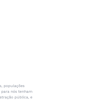
as, populações
s para nós tenham
tração pública, e