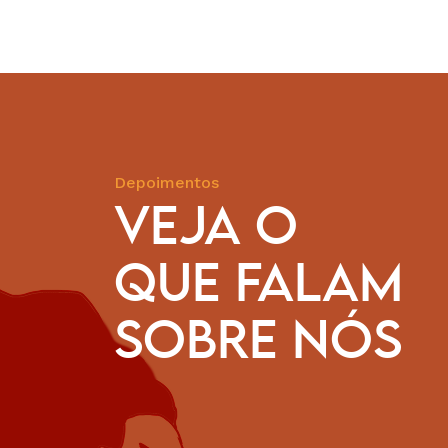
Depoimentos
VEJA O
QUE FALAM
muito agradecer pela parceria, pelo seu histórico de luta
indígenas. Durante todo o tempo que fui coordenadora ex
SOBRE NÓS
B e representante da COIAB e da Amazônia brasileira, nós
o da CESE para realizar nossas manifestações, nosso
mento Terra Livre, para as assembleias locais e regionai
oi muito importante para fortalecer o nosso protagonismo 
nto indígena do Brasil. Deixo meus parabéns pelos 50 an