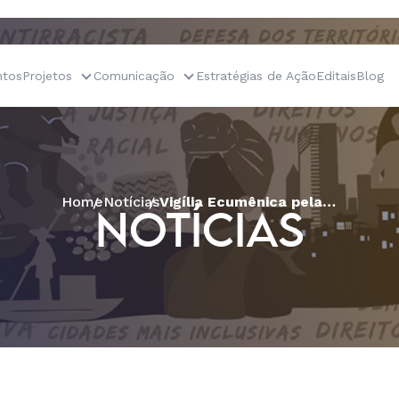
tos
Projetos
Comunicação
Estratégias de Ação
Editais
Blog
Home
Notícias
Vigília Ecumênica pela Vida do Povo
NOTÍCIAS