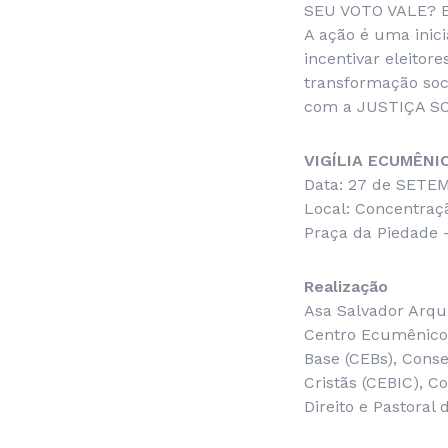
SEU VOTO VALE? 
A ação é uma inic
incentivar eleitor
transformação s
com a JUSTIÇA SOC
VIGÍLIA ECUMÊNI
Data: 27 de SETEM
Local: Concentraçã
Praça da Piedade –
Realização
Asa Salvador Arqui
Centro Ecumênico 
Base (CEBs), Cons
Cristãs (CEBIC), C
Direito e Pastoral