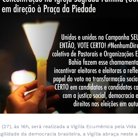
(27), às 16h, será realizada a Vigília Ecumênica pela Vida
gilidade da democracia brasileira, a Vigília abraça nest