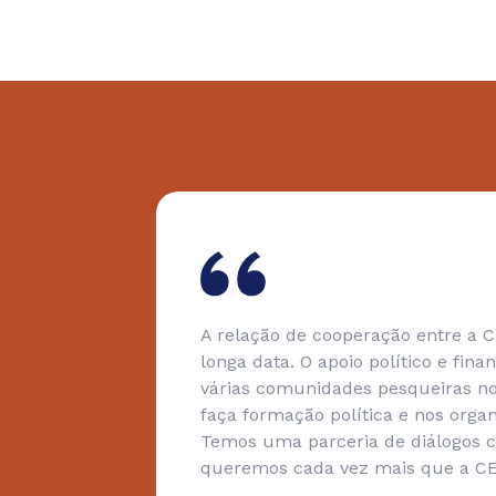
 com os
A relação de cooperação entre a 
ecutiva
longa data. O apoio político e fin
 tivemos
várias comunidades pesqueiras no 
faça formação política e nos org
s. Tudo
Temos uma parceria de diálogos c
e
queremos cada vez mais que a CE
os e