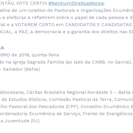
ENTÃO, VOTE CERTO!
#NenhumDireitoaMenos
.
iativa de um coletivo de Pastorais e Organizações Ecumên
es e eleitoras a refletirem sobre o papel de cada pessoa e 
ocial e a VOTAREM CERTO em CANDIDATOS E CANDIDATAS
IAL, a PAZ, a democracia e a garantia dos direitos nas 
CA
BRO de 2018, quinta-feira
o na Igreja Sagrada Família (ao lado da CNBB, no Garcia),
 Salvador (Bahia)
diocesana, Cáritas Brasileira Regional Nordeste 3 – Bahia 
de Estudos Bíblicos, Comissão Pastoral da Terra, Comuni
elho Pastoral dos Pescadores (CPP), Conselho Ecumênico B
oordenadoria Ecumênica de Serviço, Frente de Evangélicos
 da Juventude (PJ)