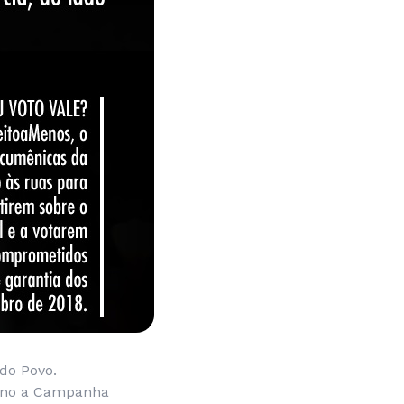
 do Povo.
e ano a Campanha