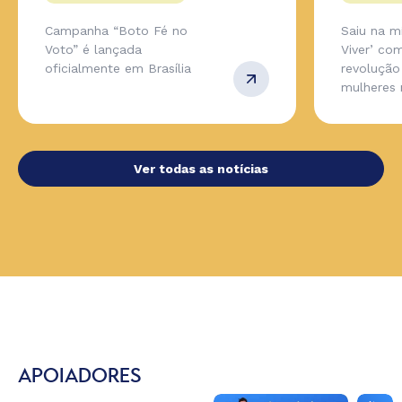
Campanha “Boto Fé no
Saiu na m
Voto” é lançada
Viver’ co
oficialmente em Brasília
revolução
mulheres 
Ver todas as notícias
APOIADORES