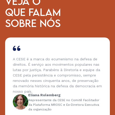
VEJA O
QUE FALAM
SOBRE NÓS
A CESE é a marca do ecumenismo na defesa de
direitos. É serviço aos movimentos populares nas
lutas por justiça. Parabéns à Diretoria e equipe da
CESE pela persistência e compromisso, sempre
renovado nesses cinquenta anos, de preservação
da memória histórica na defesa da democracia em
nosso país.
Eliana Rolemberg
Representante da CESE no Comitê Facilitador
da Plataforma MROSC e Ex-Diretora Executiva
da organização