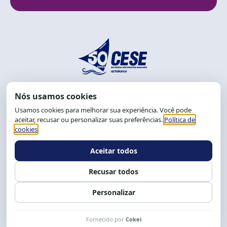
End.: R. da Graça, 150. Graça
CEP: 40.150-055
Salvador-BA, Brasil.
Tel.: (71) 2104-5457, Cel.: (71) 9 9239-2104 ou 2105
E-mail:
cese@cese.org.br
Expediente: 8h às 12h e 13 às 17h.
Siga nossas redes
Fale conosco